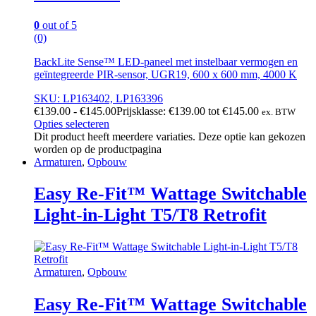
0
out of 5
(0)
BackLite Sense™ LED-paneel met instelbaar vermogen en
geïntegreerde PIR-sensor, UGR19, 600 x 600 mm, 4000 K
SKU: LP163402, LP163396
€
139.00
-
€
145.00
Prijsklasse: €139.00 tot €145.00
ex. BTW
Opties selecteren
Dit product heeft meerdere variaties. Deze optie kan gekozen
worden op de productpagina
Armaturen
,
Opbouw
Easy Re-Fit™ Wattage Switchable
Light-in-Light T5/T8 Retrofit
Armaturen
,
Opbouw
Easy Re-Fit™ Wattage Switchable