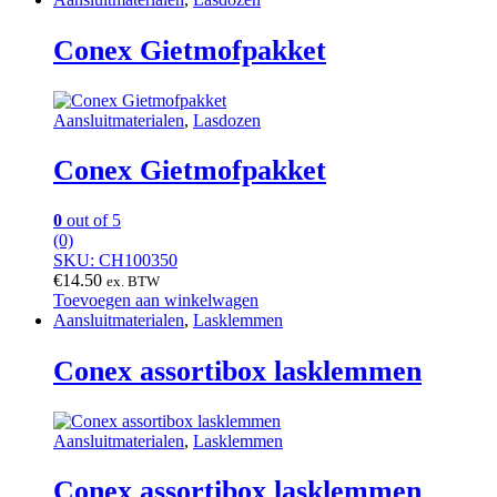
Conex Gietmofpakket
Aansluitmaterialen
,
Lasdozen
Conex Gietmofpakket
0
out of 5
(0)
SKU: CH100350
€
14.50
ex. BTW
Toevoegen aan winkelwagen
Aansluitmaterialen
,
Lasklemmen
Conex assortibox lasklemmen
Aansluitmaterialen
,
Lasklemmen
Conex assortibox lasklemmen