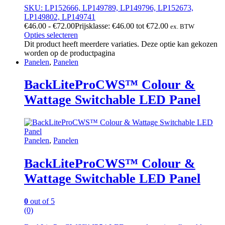
SKU: LP152666, LP149789, LP149796, LP152673,
LP149802, LP149741
€
46.00
-
€
72.00
Prijsklasse: €46.00 tot €72.00
ex. BTW
Opties selecteren
Dit product heeft meerdere variaties. Deze optie kan gekozen
worden op de productpagina
Panelen
,
Panelen
BackLiteProCWS™ Colour &
Wattage Switchable LED Panel
Panelen
,
Panelen
BackLiteProCWS™ Colour &
Wattage Switchable LED Panel
0
out of 5
(0)