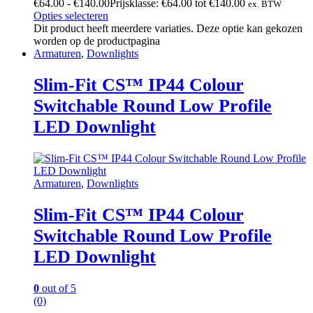
€
64.00
-
€
140.00
Prijsklasse: €64.00 tot €140.00
ex. BTW
Opties selecteren
Dit product heeft meerdere variaties. Deze optie kan gekozen
worden op de productpagina
Armaturen
,
Downlights
Slim-Fit CS™ IP44 Colour
Switchable Round Low Profile
LED Downlight
Armaturen
,
Downlights
Slim-Fit CS™ IP44 Colour
Switchable Round Low Profile
LED Downlight
0
out of 5
(0)