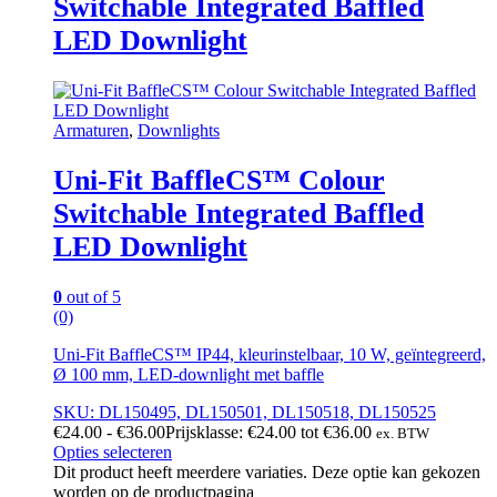
Switchable Integrated Baffled
LED Downlight
Armaturen
,
Downlights
Uni-Fit BaffleCS™ Colour
Switchable Integrated Baffled
LED Downlight
0
out of 5
(0)
Uni-Fit BaffleCS™ IP44, kleurinstelbaar, 10 W, geïntegreerd,
Ø 100 mm, LED-downlight met baffle
SKU: DL150495, DL150501, DL150518, DL150525
€
24.00
-
€
36.00
Prijsklasse: €24.00 tot €36.00
ex. BTW
Opties selecteren
Dit product heeft meerdere variaties. Deze optie kan gekozen
worden op de productpagina