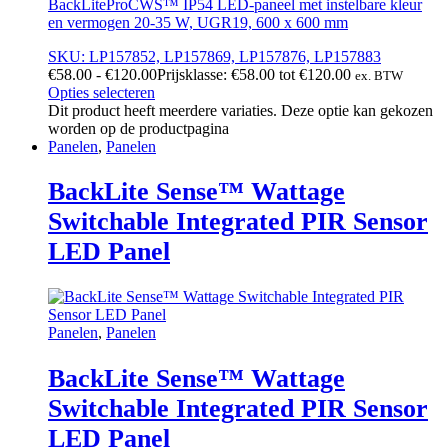
BackLiteProCWS™ IP54 LED-paneel met instelbare kleur
en vermogen 20-35 W, UGR19, 600 x 600 mm
SKU: LP157852, LP157869, LP157876, LP157883
€
58.00
-
€
120.00
Prijsklasse: €58.00 tot €120.00
ex. BTW
Opties selecteren
Dit product heeft meerdere variaties. Deze optie kan gekozen
worden op de productpagina
Panelen
,
Panelen
BackLite Sense™ Wattage
Switchable Integrated PIR Sensor
LED Panel
Panelen
,
Panelen
BackLite Sense™ Wattage
Switchable Integrated PIR Sensor
LED Panel