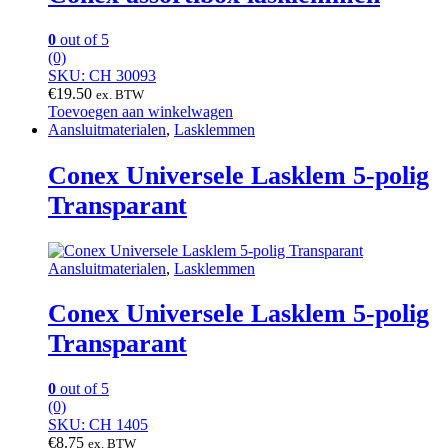
0
out of 5
(0)
SKU: CH 30093
€
19.50
ex. BTW
Toevoegen aan winkelwagen
Aansluitmaterialen
,
Lasklemmen
Conex Universele Lasklem 5-polig
Transparant
Aansluitmaterialen
,
Lasklemmen
Conex Universele Lasklem 5-polig
Transparant
0
out of 5
(0)
SKU: CH 1405
€
8.75
ex. BTW