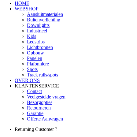
HOME
WEBSHOP
Aansluitmaterialen
Buitenverlichting
Downlights
Industrieel
Kids
Ledstrips
Lichtbronnen
Opbouw
Panelen
Plafonniere
Spots
Track rails/spots
OVER ONS
KLANTENSERVICE
Contact
Veelgestelde vragen
Bezorgopties
Retourneren
Garantie
Offerte Aanvragen
Returning Customer ?