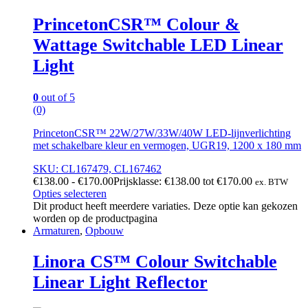
PrincetonCSR™ Colour &
Wattage Switchable LED Linear
Light
0
out of 5
(0)
PrincetonCSR™ 22W/27W/33W/40W LED-lijnverlichting
met schakelbare kleur en vermogen, UGR19, 1200 x 180 mm
SKU: CL167479, CL167462
€
138.00
-
€
170.00
Prijsklasse: €138.00 tot €170.00
ex. BTW
Opties selecteren
Dit product heeft meerdere variaties. Deze optie kan gekozen
worden op de productpagina
Armaturen
,
Opbouw
Linora CS™ Colour Switchable
Linear Light Reflector