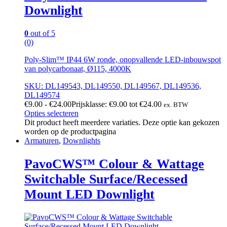
Downlight
0
out of 5
(0)
Poly-Slim™ IP44 6W ronde, onopvallende LED-inbouwspot
van polycarbonaat, Ø115, 4000K
SKU: DL149543, DL149550, DL149567, DL149536,
DL149574
€
9.00
-
€
24.00
Prijsklasse: €9.00 tot €24.00
ex. BTW
Opties selecteren
Dit product heeft meerdere variaties. Deze optie kan gekozen
worden op de productpagina
Armaturen
,
Downlights
PavoCWS™ Colour & Wattage
Switchable Surface/Recessed
Mount LED Downlight