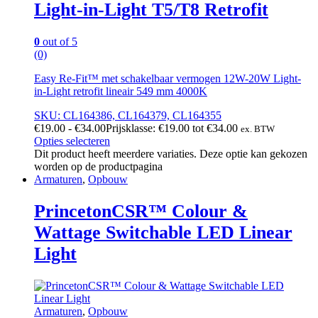
Light-in-Light T5/T8 Retrofit
0
out of 5
(0)
Easy Re-Fit™ met schakelbaar vermogen 12W-20W Light-
in-Light retrofit lineair 549 mm 4000K
SKU: CL164386, CL164379, CL164355
€
19.00
-
€
34.00
Prijsklasse: €19.00 tot €34.00
ex. BTW
Opties selecteren
Dit product heeft meerdere variaties. Deze optie kan gekozen
worden op de productpagina
Armaturen
,
Opbouw
PrincetonCSR™ Colour &
Wattage Switchable LED Linear
Light
Armaturen
,
Opbouw