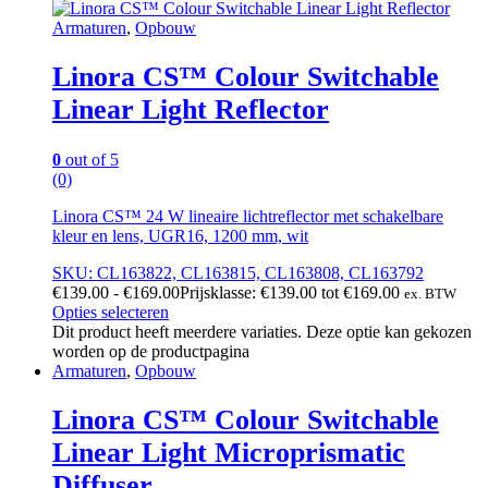
Armaturen
,
Opbouw
Linora CS™ Colour Switchable
Linear Light Reflector
0
out of 5
(0)
Linora CS™ 24 W lineaire lichtreflector met schakelbare
kleur en lens, UGR16, 1200 mm, wit
SKU: CL163822, CL163815, CL163808, CL163792
€
139.00
-
€
169.00
Prijsklasse: €139.00 tot €169.00
ex. BTW
Opties selecteren
Dit product heeft meerdere variaties. Deze optie kan gekozen
worden op de productpagina
Armaturen
,
Opbouw
Linora CS™ Colour Switchable
Linear Light Microprismatic
Diffuser