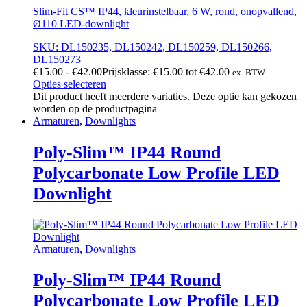
Slim-Fit CS™ IP44, kleurinstelbaar, 6 W, rond, onopvallend,
Ø110 LED-downlight
SKU: DL150235, DL150242, DL150259, DL150266,
DL150273
€
15.00
-
€
42.00
Prijsklasse: €15.00 tot €42.00
ex. BTW
Opties selecteren
Dit product heeft meerdere variaties. Deze optie kan gekozen
worden op de productpagina
Armaturen
,
Downlights
Poly-Slim™ IP44 Round
Polycarbonate Low Profile LED
Downlight
Armaturen
,
Downlights
Poly-Slim™ IP44 Round
Polycarbonate Low Profile LED