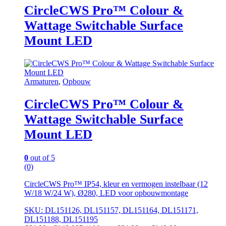
CircleCWS Pro™ Colour &
Wattage Switchable Surface
Mount LED
Armaturen
,
Opbouw
CircleCWS Pro™ Colour &
Wattage Switchable Surface
Mount LED
0
out of 5
(0)
CircleCWS Pro™ IP54, kleur en vermogen instelbaar (12
W/18 W/24 W), Ø280, LED voor opbouwmontage
SKU: DL151126, DL151157, DL151164, DL151171,
DL151188, DL151195