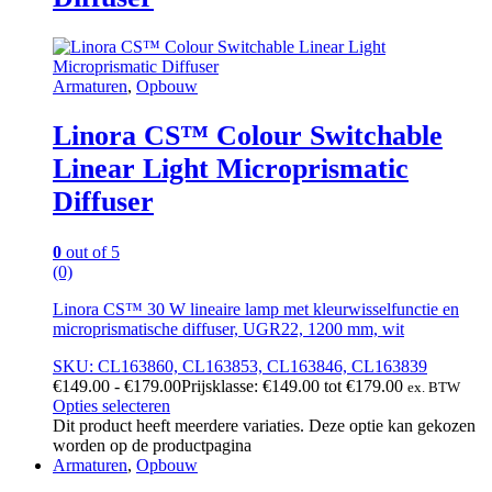
Armaturen
,
Opbouw
Linora CS™ Colour Switchable
Linear Light Microprismatic
Diffuser
0
out of 5
(0)
Linora CS™ 30 W lineaire lamp met kleurwisselfunctie en
microprismatische diffuser, UGR22, 1200 mm, wit
SKU: CL163860, CL163853, CL163846, CL163839
€
149.00
-
€
179.00
Prijsklasse: €149.00 tot €179.00
ex. BTW
Opties selecteren
Dit product heeft meerdere variaties. Deze optie kan gekozen
worden op de productpagina
Armaturen
,
Opbouw