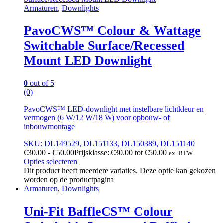
Armaturen
,
Downlights
PavoCWS™ Colour & Wattage
Switchable Surface/Recessed
Mount LED Downlight
0
out of 5
(0)
PavoCWS™ LED-downlight met instelbare lichtkleur en
vermogen (6 W/12 W/18 W) voor opbouw- of
inbouwmontage
SKU: DL149529, DL151133, DL150389, DL151140
€
30.00
-
€
50.00
Prijsklasse: €30.00 tot €50.00
ex. BTW
Opties selecteren
Dit product heeft meerdere variaties. Deze optie kan gekozen
worden op de productpagina
Armaturen
,
Downlights
Uni-Fit BaffleCS™ Colour