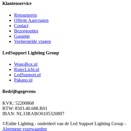
Klantenservice
Retourneren
Offerte Aanvragen
Contact
Bezorgopties
Garantie
Veelgestelde vragen
LedSupport Lighting Group
WagoBox.nl
RutecLicht.nl
LedSupport.nl
Pakano.nl
Bedrijfsgegevens
KVK: 52200868
BTW: 8503.40.688.B01
IBAN: NL33RABO0105320897
©Enlite Lighting - onderdeel van de Led Support Lighting Group -
Algemene voorwaarden