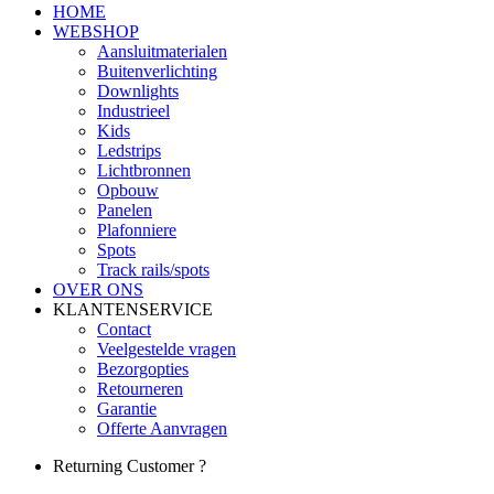
HOME
WEBSHOP
Aansluitmaterialen
Buitenverlichting
Downlights
Industrieel
Kids
Ledstrips
Lichtbronnen
Opbouw
Panelen
Plafonniere
Spots
Track rails/spots
OVER ONS
KLANTENSERVICE
Contact
Veelgestelde vragen
Bezorgopties
Retourneren
Garantie
Offerte Aanvragen
Returning Customer ?