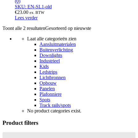
(0)
SKU: EN-SL1-old
€
23.00
ex. BTW
Lees verder
Toont alle 2 resultaten
Gesorteerd op nieuwste
Laat alle categorieën zien
Aansluitmaterialen
Buitenverlichting
Downlights
Industrieel
Kids
Ledstrips
Lichtbronnen
Opbouw
Panelen
Plafonniere
Spots
Track rails/spots
No product categories exist.
Product filters