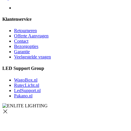
Klantenservice
Retourneren
Offerte Aanvragen
Contact
Bezorgopties
Garantie
Veelgestelde vragen
LED Support Group
WagoBox.nl
RutecLicht.nl
LedSupport.nl
Pakano.nl