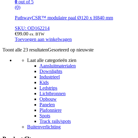
0
out of 5
(0)
PathwayCSR™ modulaire paal Ø120 x H840 mm
SKU: OD162214
€
99.00
ex. BTW
Toevoegen aan winkelwagen
Toont alle 23 resultaten
Gesorteerd op nieuwste
Laat alle categorieën zien
Aansluitmaterialen
Downlights
Industrieel
Kids
Ledstrips
Lichtbronnen
Opbouw
Panelen
Plafonniere
Spots
Track rails/spots
Buitenverlichting