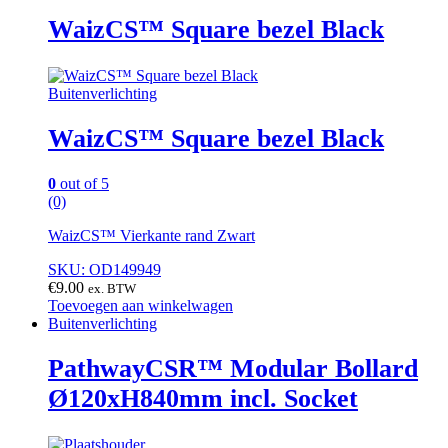
WaizCS™ Square bezel Black
Buitenverlichting
WaizCS™ Square bezel Black
0
out of 5
(0)
WaizCS™ Vierkante rand Zwart
SKU: OD149949
€
9.00
ex. BTW
Toevoegen aan winkelwagen
Buitenverlichting
PathwayCSR™ Modular Bollard
Ø120xH840mm incl. Socket