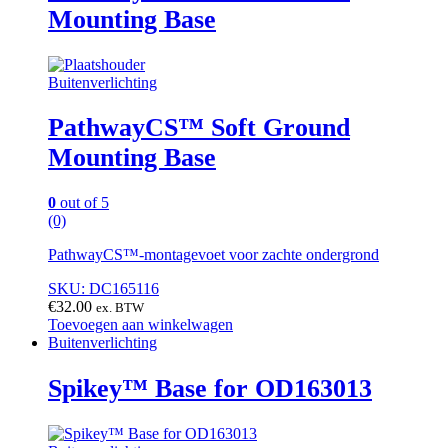
Mounting Base
Buitenverlichting
PathwayCS™ Soft Ground
Mounting Base
0
out of 5
(0)
PathwayCS™-montagevoet voor zachte ondergrond
SKU: DC165116
€
32.00
ex. BTW
Toevoegen aan winkelwagen
Buitenverlichting
Spikey™ Base for OD163013