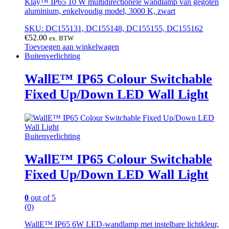
Klay™ IP65 10 W multidirectionele wandlamp van gegoten
aluminium, enkelvoudig model, 3000 K, zwart
SKU: DC155131, DC155148, DC155155, DC155162
€
52.00
ex. BTW
Toevoegen aan winkelwagen
Buitenverlichting
WallE™ IP65 Colour Switchable
Fixed Up/Down LED Wall Light
Buitenverlichting
WallE™ IP65 Colour Switchable
Fixed Up/Down LED Wall Light
0
out of 5
(0)
WallE™ IP65 6W LED-wandlamp met instelbare lichtkleur,