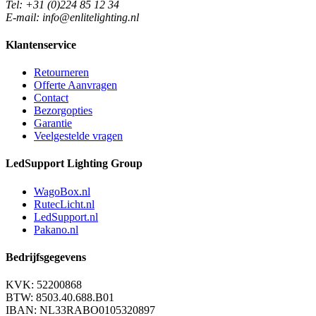
Tel: +31 (0)224 85 12 34
E-mail: info@enlitelighting.nl
Klantenservice
Retourneren
Offerte Aanvragen
Contact
Bezorgopties
Garantie
Veelgestelde vragen
LedSupport Lighting Group
WagoBox.nl
RutecLicht.nl
LedSupport.nl
Pakano.nl
Bedrijfsgegevens
KVK: 52200868
BTW: 8503.40.688.B01
IBAN: NL33RABO0105320897