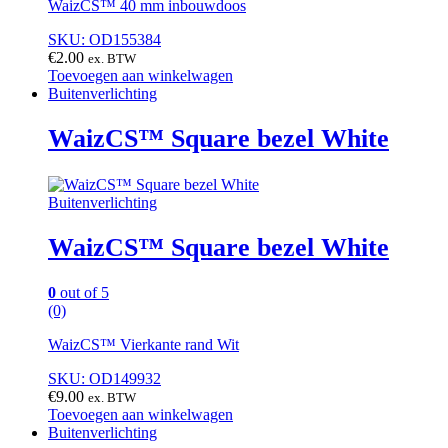
WaizCS™ 40 mm inbouwdoos
SKU: OD155384
€
2.00
ex. BTW
Toevoegen aan winkelwagen
Buitenverlichting
WaizCS™ Square bezel White
Buitenverlichting
WaizCS™ Square bezel White
0
out of 5
(0)
WaizCS™ Vierkante rand Wit
SKU: OD149932
€
9.00
ex. BTW
Toevoegen aan winkelwagen
Buitenverlichting