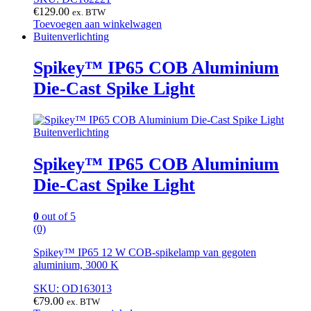
€
129.00
ex. BTW
Toevoegen aan winkelwagen
Buitenverlichting
Spikey™ IP65 COB Aluminium
Die-Cast Spike Light
Buitenverlichting
Spikey™ IP65 COB Aluminium
Die-Cast Spike Light
0
out of 5
(0)
Spikey™ IP65 12 W COB-spikelamp van gegoten
aluminium, 3000 K
SKU: OD163013
€
79.00
ex. BTW