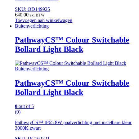
SKU: OD149925
€
40.00
ex. BTW
Toevoegen aan winkelwagen
Buitenverlichting
PathwayCS™ Colour Switchable
Bollard Light Black
Buitenverlichting
PathwayCS™ Colour Switchable
Bollard Light Black
0
out of 5
(0)
PathwayCS™ IP65 8W paalverlichting met instelbare kleur
3000K zwart
SKU: DC162221