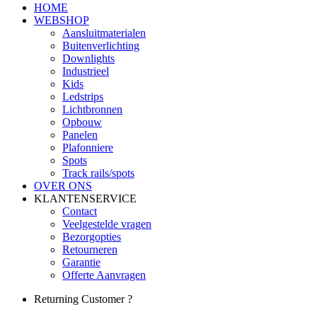
HOME
WEBSHOP
Aansluitmaterialen
Buitenverlichting
Downlights
Industrieel
Kids
Ledstrips
Lichtbronnen
Opbouw
Panelen
Plafonniere
Spots
Track rails/spots
OVER ONS
KLANTENSERVICE
Contact
Veelgestelde vragen
Bezorgopties
Retourneren
Garantie
Offerte Aanvragen
Returning Customer ?