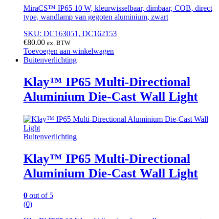
MiraCS™ IP65 10 W, kleurwisselbaar, dimbaar, COB, direct
type, wandlamp van gegoten aluminium, zwart
SKU: DC163051, DC162153
€
80.00
ex. BTW
Toevoegen aan winkelwagen
Buitenverlichting
Klay™ IP65 Multi-Directional
Aluminium Die-Cast Wall Light
Buitenverlichting
Klay™ IP65 Multi-Directional
Aluminium Die-Cast Wall Light
0
out of 5
(0)