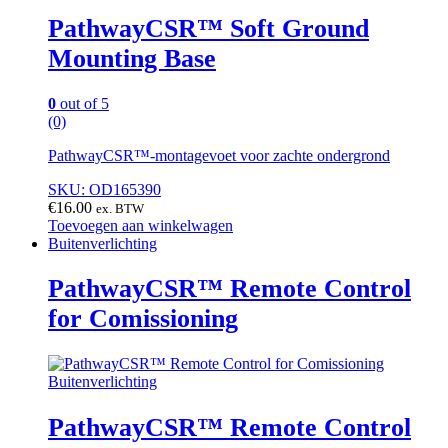
PathwayCSR™ Soft Ground
Mounting Base
0
out of 5
(0)
PathwayCSR™-montagevoet voor zachte ondergrond
SKU: OD165390
€
16.00
ex. BTW
Toevoegen aan winkelwagen
Buitenverlichting
PathwayCSR™ Remote Control
for Comissioning
Buitenverlichting
PathwayCSR™ Remote Control