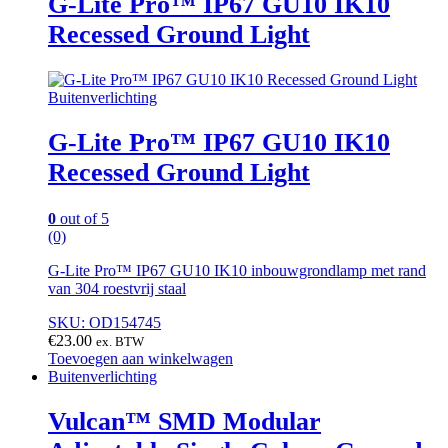
G-Lite Pro™ IP67 GU10 IK10
Recessed Ground Light
Buitenverlichting
G-Lite Pro™ IP67 GU10 IK10
Recessed Ground Light
0
out of 5
(0)
G-Lite Pro™ IP67 GU10 IK10 inbouwgrondlamp met rand
van 304 roestvrij staal
SKU: OD154745
€
23.00
ex. BTW
Toevoegen aan winkelwagen
Buitenverlichting
Vulcan™ SMD Modular