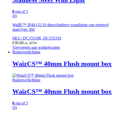
0
out of 5
(0)
WallE™ IP44 GU10 direct/indirect wandlamp van roestvrij
staal type 304
SKU: DC155186, DC155193
€
30.00
ex. BTW
Toevoegen aan winkelwagen
Buitenverlichting
WaizCS™ 40mm Flush mount box
Buitenverlichting
WaizCS™ 40mm Flush mount box
0
out of 5
(0)