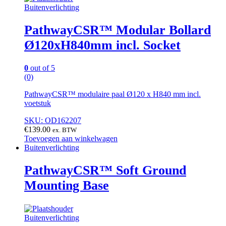
Buitenverlichting
PathwayCSR™ Modular Bollard
Ø120xH840mm incl. Socket
0
out of 5
(0)
PathwayCSR™ modulaire paal Ø120 x H840 mm incl.
voetstuk
SKU: OD162207
€
139.00
ex. BTW
Toevoegen aan winkelwagen
Buitenverlichting
PathwayCSR™ Soft Ground
Mounting Base
Buitenverlichting