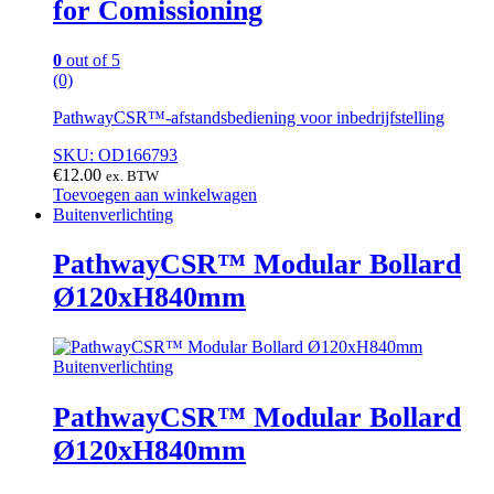
for Comissioning
0
out of 5
(0)
PathwayCSR™-afstandsbediening voor inbedrijfstelling
SKU: OD166793
€
12.00
ex. BTW
Toevoegen aan winkelwagen
Buitenverlichting
PathwayCSR™ Modular Bollard
Ø120xH840mm
Buitenverlichting
PathwayCSR™ Modular Bollard
Ø120xH840mm