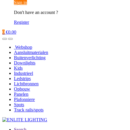
Sign in
Don't have an account ?
Register
0
€
0.00
Webshop
Aansluitmaterialen
Buitenverlichting
Downlights
Kids
Industrieel
Ledstrips
Lichtbronnen
Opbouw
Panelen
Plafonniere
Spots
Track rails/spots
Search