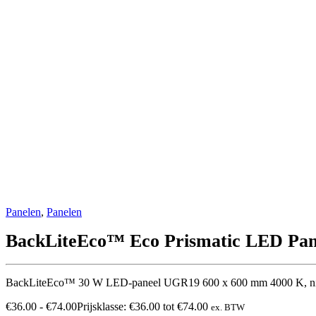
Panelen
,
Panelen
BackLiteEco™ Eco Prismatic LED Pan
BackLiteEco™ 30 W LED-paneel UGR19 600 x 600 mm 4000 K, ni
€
36.00
-
€
74.00
Prijsklasse: €36.00 tot €74.00
ex. BTW