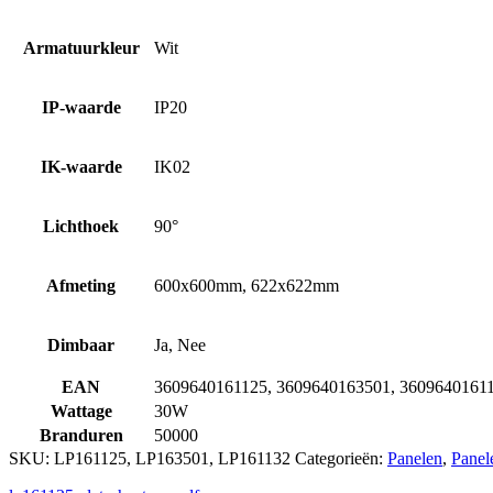
Armatuurkleur
Wit
IP-waarde
IP20
IK-waarde
IK02
Lichthoek
90°
Afmeting
600x600mm, 622x622mm
Dimbaar
Ja, Nee
EAN
3609640161125, 3609640163501, 3609640161
Wattage
30W
Branduren
50000
SKU:
LP161125, LP163501, LP161132
Categorieën:
Panelen
,
Panel