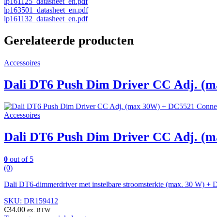
lp161125_datasheet_en.pdf
lp163501_datasheet_en.pdf
lp161132_datasheet_en.pdf
Gerelateerde producten
Accessoires
Dali DT6 Push Dim Driver CC Adj. (
Accessoires
Dali DT6 Push Dim Driver CC Adj. (
0
out of 5
(0)
Dali DT6-dimmerdriver met instelbare stroomsterkte (max. 30 W) +
SKU: DR159412
€
34.00
ex. BTW