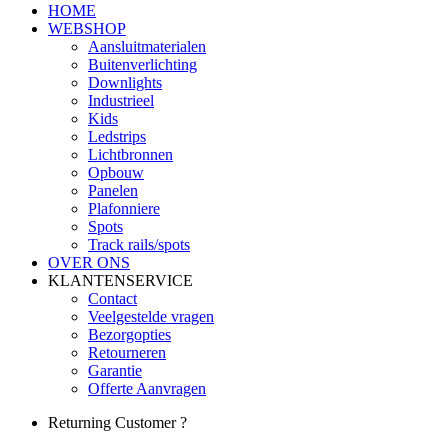
HOME
WEBSHOP
Aansluitmaterialen
Buitenverlichting
Downlights
Industrieel
Kids
Ledstrips
Lichtbronnen
Opbouw
Panelen
Plafonniere
Spots
Track rails/spots
OVER ONS
KLANTENSERVICE
Contact
Veelgestelde vragen
Bezorgopties
Retourneren
Garantie
Offerte Aanvragen
Returning Customer ?