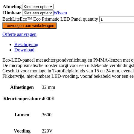
Afmeting
Dimbaar
Wissen
BackLiteEco™ Eco Prismatic LED Panel quantity
Toevoegen aan winkelwagen
Offerte aanvragen
Beschrijving
Download
Eco-LED-paneel met achtergrondverlichting en PMMA-lenzen met optisc
De microprismatische rooster zorgt voor een uitstekende verblindin
Geschikt voor montage in T-profielplafonds van 15 en 24 mm, evena
Flikkervrije, niet-dimbare LED-voeding, vooraf bekabeld voor een een
Afmetingen
32 mm
Kleurtemperatuur
4000K
Lumen
3600
Voeding
220V