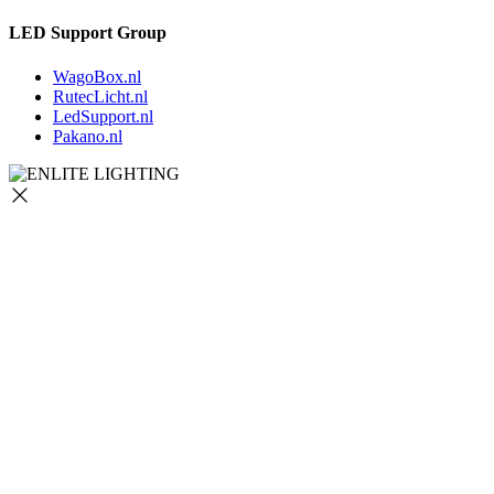
LED Support Group
WagoBox.nl
RutecLicht.nl
LedSupport.nl
Pakano.nl