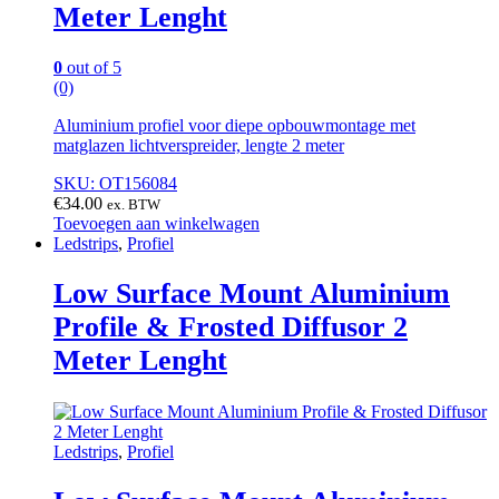
Meter Lenght
0
out of 5
(0)
Aluminium profiel voor diepe opbouwmontage met
matglazen lichtverspreider, lengte 2 meter
SKU: OT156084
€
34.00
ex. BTW
Toevoegen aan winkelwagen
Ledstrips
,
Profiel
Low Surface Mount Aluminium
Profile & Frosted Diffusor 2
Meter Lenght
Ledstrips
,
Profiel