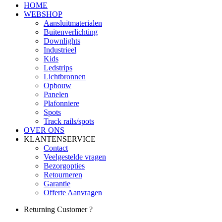
HOME
WEBSHOP
Aansluitmaterialen
Buitenverlichting
Downlights
Industrieel
Kids
Ledstrips
Lichtbronnen
Opbouw
Panelen
Plafonniere
Spots
Track rails/spots
OVER ONS
KLANTENSERVICE
Contact
Veelgestelde vragen
Bezorgopties
Retourneren
Garantie
Offerte Aanvragen
Returning Customer ?