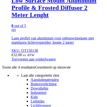
Low Surface Mount Aluminium
Profile & Frosted Diffusor 2
Meter Lenght
0
out of 5
(0)
Laag profiel van aluminium voor opbouwmontage met
matglazen lichtverspreider, lengte 2 meter
SKU: OT156138
€
32.00
ex. BTW
Toevoegen aan winkelwagen
Toont alle 4 resultaten
Gesorteerd op nieuwste
Laat alle categorieën zien
Aansluitmaterialen
Buitenverlichting
Downlights
Industrieel
Kids
Ledstrips
Lichtbronnen