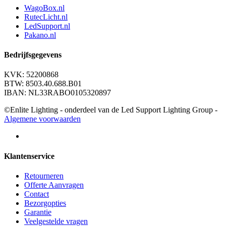
WagoBox.nl
RutecLicht.nl
LedSupport.nl
Pakano.nl
Bedrijfsgegevens
KVK: 52200868
BTW: 8503.40.688.B01
IBAN: NL33RABO0105320897
©Enlite Lighting - onderdeel van de Led Support Lighting Group -
Algemene voorwaarden
Klantenservice
Retourneren
Offerte Aanvragen
Contact
Bezorgopties
Garantie
Veelgestelde vragen