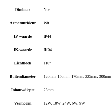
Dimbaar
Nee
Armatuurkleur
Wit
IP-waarde
IP44
IK-waarde
IK04
Lichthoek
110°
Buitendiameter
120mm, 150mm, 170mm, 225mm, 300mm
Inbouwdiepte
23mm
Vermogen
12W, 18W, 24W, 6W, 9W