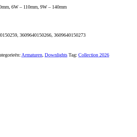
80mm, 6W – 110mm, 9W – 140mm
40150259, 3609640150266, 3609640150273
ategorieën:
Armaturen
,
Downlights
Tag:
Collection 2026