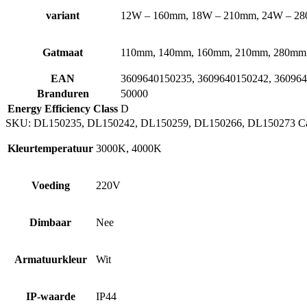
variant
12W – 160mm, 18W – 210mm, 24W – 2
Gatmaat
110mm, 140mm, 160mm, 210mm, 280mm
EAN
3609640150235, 3609640150242, 36096
Branduren
50000
Energy Efficiency Class
D
SKU:
DL150235, DL150242, DL150259, DL150266, DL150273
C
Kleurtemperatuur
3000K, 4000K
Voeding
220V
Dimbaar
Nee
Armatuurkleur
Wit
IP-waarde
IP44