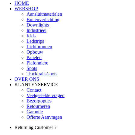
HOME
WEBSHOP
Aansluitmaterialen
Buitenverlichting
Downlights
Industrieel
Kids
Ledstrips
Lichtbronnen
Opbouw
Panelen
Plafonniere
Spots
Track rails/spots
OVER ONS
KLANTENSERVICE
Contact
Veelgestelde vragen
Bezorgopties
Retourneren
Garantie
Offerte Aanvragen
Returning Customer ?