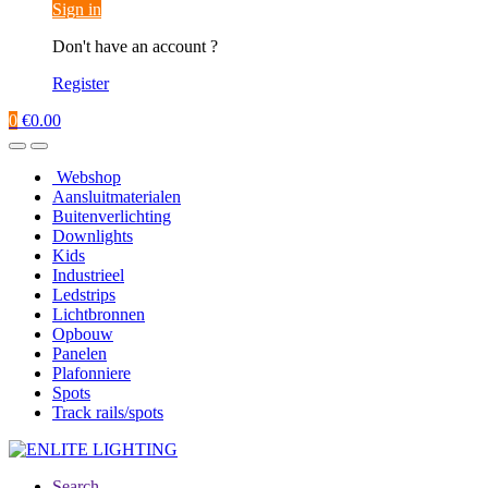
Sign in
Don't have an account ?
Register
0
€
0.00
Webshop
Aansluitmaterialen
Buitenverlichting
Downlights
Kids
Industrieel
Ledstrips
Lichtbronnen
Opbouw
Panelen
Plafonniere
Spots
Track rails/spots
Search