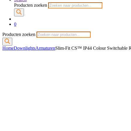
Producten zoeken
0
Producten zoeken
Home
Downlights
Armaturen
Slim-Fit CS™ IP44 Colour Switchable 