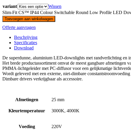
variant
Wissen
Slim-Fit CS™ IP44 Colour Switchable Round Low Profile LED Down
Toevoegen aan winkelwagen
Offerte aanvragen
Beschrijving
Specificaties
Download
De superdunne, aluminium LED-downlights met randverlichting en inste
Het brede productassortiment omvat de meest gangbare afmetingen van 
PMMA-lichtgeleider met PC-diffusor voor een gelijkmatige lichtverdel
Wordt geleverd met een externe, niet-dimbare constantstroomvoeding 
Dimbare drivers verkrijgbaar als accessoire.
Afmetingen
25 mm
Kleurtemperatuur
3000K, 4000K
Voeding
220V