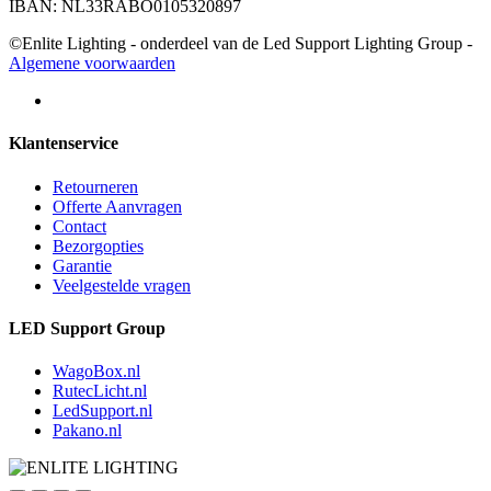
IBAN: NL33RABO0105320897
©Enlite Lighting - onderdeel van de Led Support Lighting Group -
Algemene voorwaarden
Klantenservice
Retourneren
Offerte Aanvragen
Contact
Bezorgopties
Garantie
Veelgestelde vragen
LED Support Group
WagoBox.nl
RutecLicht.nl
LedSupport.nl
Pakano.nl