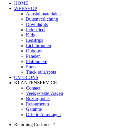
HOME
WEBSHOP
Aansluitmaterialen
Buitenverlichting
Downlights
Industrieel
Kids
Ledstrips
Lichtbronnen
Opbouw
Panelen
Plafonniere
Spots
Track rails/spots
OVER ONS
KLANTENSERVICE
Contact
Veelgestelde vragen
Bezorgopties
Retourneren
Garantie
Offerte Aanvragen
Returning Customer ?