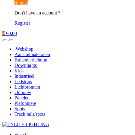
Sign in
Don't have an account ?
Register
0
€
0.00
Webshop
Aansluitmaterialen
Buitenverlichting
Downlights
Kids
Industrieel
Ledstrips
Lichtbronnen
Opbouw
Panelen
Plafonniere
Spots
Track rails/spots
Search