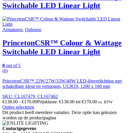
Switchable LED Linear Light
Armaturen
,
Opbouw
PrincetonCSR™ Colour & Wattage
Switchable LED Linear Light
0
out of 5
(0)
PrincetonCSR™ 22W/27W/33W/40W LED-lijnverlichting met
schakelbare kleur en vermogen, UGR19, 1200 x 180 mm
SKU: CL167479, CL167462
€
138.00
-
€
170.00
Prijsklasse: €138.00 tot €170.00
ex. BTW
Opties selecteren
Dit product heeft meerdere variaties. Deze optie kan gekozen
worden op de productpagina
Contactgegevens