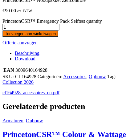
PrincetonCSR™ Noodpakket Zelfcontrole
€
90.00
ex. BTW
PrincetonCSR™ Emergency Pack Selftest quantity
Toevoegen aan winkelwagen
Offerte aanvragen
Beschrijving
Download
EAN
3609640164928
SKU:
CL164928
Categorieën:
Accessoires
,
Opbouw
Tag:
Collection 2026
cl164928_accessoires_en.pdf
Gerelateerde producten
Armaturen
,
Opbouw
PrincetonCSR™ Colour & Wattage