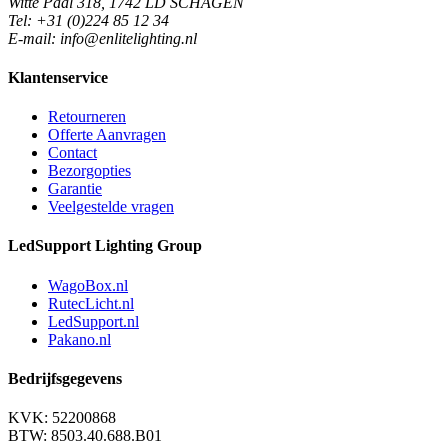
Witte Paal 318, 1742 LD SCHAGEN
Tel: +31 (0)224 85 12 34
E-mail: info@enlitelighting.nl
Klantenservice
Retourneren
Offerte Aanvragen
Contact
Bezorgopties
Garantie
Veelgestelde vragen
LedSupport Lighting Group
WagoBox.nl
RutecLicht.nl
LedSupport.nl
Pakano.nl
Bedrijfsgegevens
KVK: 52200868
BTW: 8503.40.688.B01