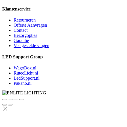
Klantenservice
Retourneren
Offerte Aanvragen
Contact
Bezorgopties
Garantie
Veelgestelde vragen
LED Support Group
WagoBox.nl
RutecLicht.nl
LedSupport.nl
Pakano.nl