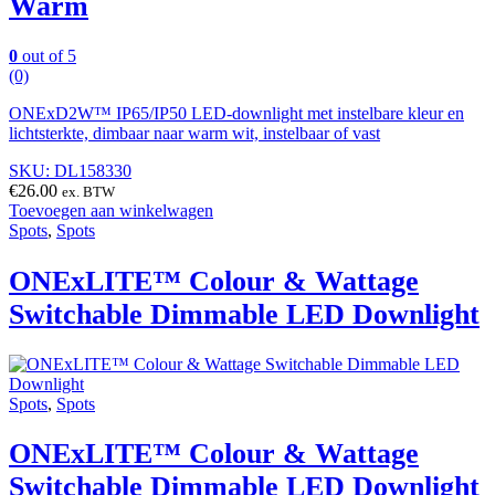
Warm
0
out of 5
(0)
ONExD2W™ IP65/IP50 LED-downlight met instelbare kleur en
lichtsterkte, dimbaar naar warm wit, instelbaar of vast
SKU: DL158330
€
26.00
ex. BTW
Toevoegen aan winkelwagen
Spots
,
Spots
ONExLITE™ Colour & Wattage
Switchable Dimmable LED Downlight
Spots
,
Spots
ONExLITE™ Colour & Wattage
Switchable Dimmable LED Downlight