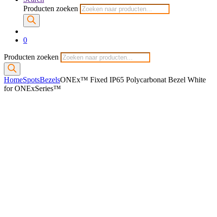
Producten zoeken
0
Producten zoeken
Home
Spots
Bezels
ONEx™ Fixed IP65 Polycarbonat Bezel White
for ONExSeries™