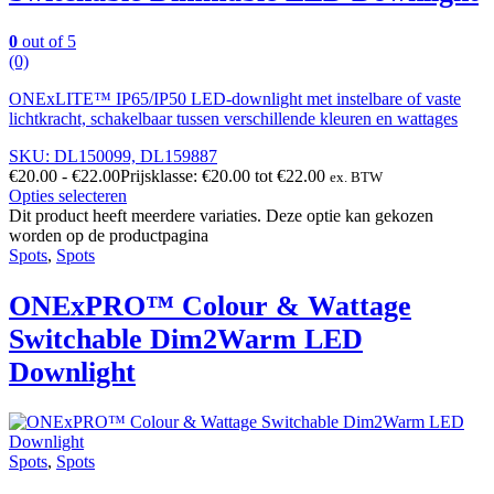
0
out of 5
(0)
ONExLITE™ IP65/IP50 LED-downlight met instelbare of vaste
lichtkracht, schakelbaar tussen verschillende kleuren en wattages
SKU: DL150099, DL159887
€
20.00
-
€
22.00
Prijsklasse: €20.00 tot €22.00
ex. BTW
Opties selecteren
Dit product heeft meerdere variaties. Deze optie kan gekozen
worden op de productpagina
Spots
,
Spots
ONExPRO™ Colour & Wattage
Switchable Dim2Warm LED
Downlight
Spots
,
Spots