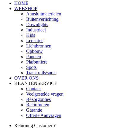
HOME
WEBSHOP
Aansluitmaterialen
Buitenverlichting
Downlights
Industrieel
Kids
Ledstrips
Lichtbronnen
Opbouw
Panelen
Plafonniere
Spots
Track rails/spots
OVER ONS
KLANTENSERVICE
Contact
Veelgestelde vragen
Bezorgopties
Retourneren
Garantie
Offerte Aanvragen
Returning Customer ?