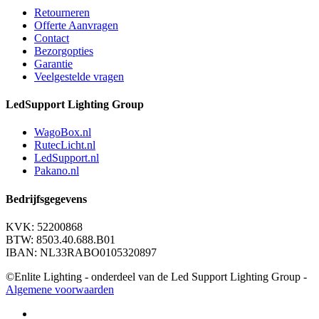
Retourneren
Offerte Aanvragen
Contact
Bezorgopties
Garantie
Veelgestelde vragen
LedSupport Lighting Group
WagoBox.nl
RutecLicht.nl
LedSupport.nl
Pakano.nl
Bedrijfsgegevens
KVK: 52200868
BTW: 8503.40.688.B01
IBAN: NL33RABO0105320897
©Enlite Lighting - onderdeel van de Led Support Lighting Group -
Algemene voorwaarden