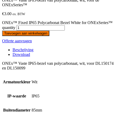
ONEx™ Vaste IP65-bezel van polycarbonaat, wit, voor de
ONExSeries™
€
3.00
ex. BTW
ONEx™ Fixed IP65 Polycarbonat Bezel White for ONExSeries™
quantity
Toevoegen aan winkelwagen
Offerte aanvragen
Beschrijving
Download
ONEx™ Vaste IP65-bezel van polycarbonaat, wit, voor DL150174
en DL150099
Armatuurkleur
Wit
IP-waarde
IP65
Buitendiameter
85mm