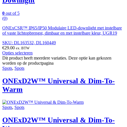
Downlight
0
out of 5
(0)
ONExCSR™ IP65/IP50 Modulaire LED-downlight met instelbare
of vaste lichtopbrengst, dimbaar en met instelbare kleur, UGR19
SKU: DL163532, DL160449
€
29.00
ex. BTW
Opties selecteren
Dit product heeft meerdere variaties. Deze optie kan gekozen
worden op de productpagina
Spots
,
Spots
ONExD2W™ Universal & Dim-To-
Warm
Spots
,
Spots
ONExD2W™ Universal & Dim-To-