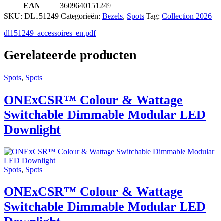
EAN
3609640151249
SKU:
DL151249
Categorieën:
Bezels
,
Spots
Tag:
Collection 2026
dl151249_accessoires_en.pdf
Gerelateerde producten
Spots
,
Spots
ONExCSR™ Colour & Wattage
Switchable Dimmable Modular LED
Downlight
Spots
,
Spots
ONExCSR™ Colour & Wattage
Switchable Dimmable Modular LED