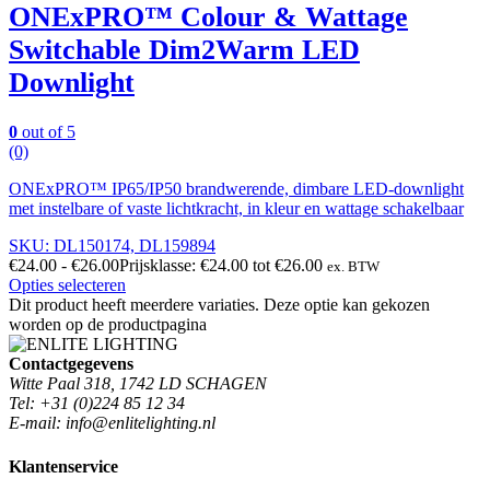
ONExPRO™ Colour & Wattage
Switchable Dim2Warm LED
Downlight
0
out of 5
(0)
ONExPRO™ IP65/IP50 brandwerende, dimbare LED-downlight
met instelbare of vaste lichtkracht, in kleur en wattage schakelbaar
SKU: DL150174, DL159894
€
24.00
-
€
26.00
Prijsklasse: €24.00 tot €26.00
ex. BTW
Opties selecteren
Dit product heeft meerdere variaties. Deze optie kan gekozen
worden op de productpagina
Contactgegevens
Witte Paal 318, 1742 LD SCHAGEN
Tel: +31 (0)224 85 12 34
E-mail: info@enlitelighting.nl
Klantenservice