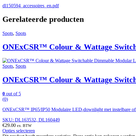
dl150594_accessoires_en.pdf
Gerelateerde producten
Spots
,
Spots
ONExCSR™ Colour & Wattage Switch
Spots
,
Spots
ONExCSR™ Colour & Wattage Switch
0
out of 5
(0)
ONExCSR™ IP65/IP50 Modulaire LED-downlight met instelbare of vas
SKU: DL163532, DL160449
€
29.00
ex. BTW
Opties selecteren