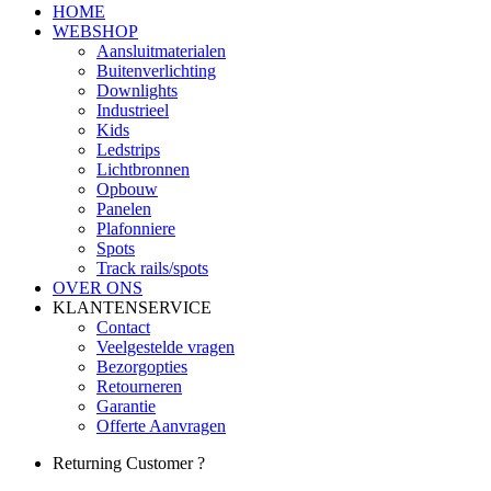
HOME
WEBSHOP
Aansluitmaterialen
Buitenverlichting
Downlights
Industrieel
Kids
Ledstrips
Lichtbronnen
Opbouw
Panelen
Plafonniere
Spots
Track rails/spots
OVER ONS
KLANTENSERVICE
Contact
Veelgestelde vragen
Bezorgopties
Retourneren
Garantie
Offerte Aanvragen
Returning Customer ?