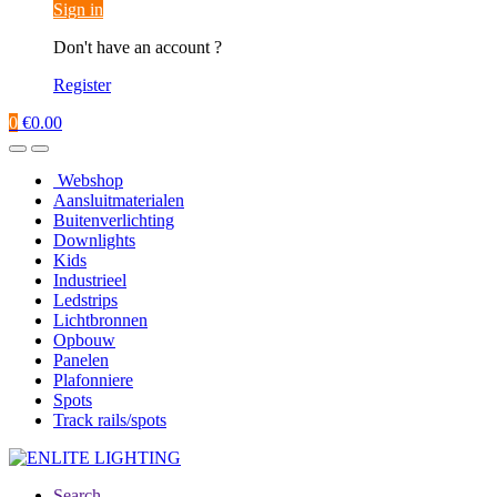
Sign in
Don't have an account ?
Register
0
€
0.00
Webshop
Aansluitmaterialen
Buitenverlichting
Downlights
Kids
Industrieel
Ledstrips
Lichtbronnen
Opbouw
Panelen
Plafonniere
Spots
Track rails/spots
Search