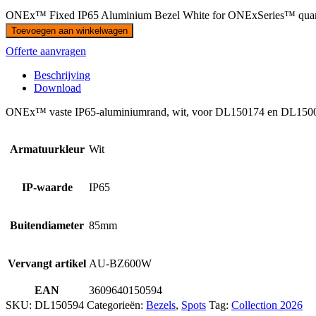
ONEx™ Fixed IP65 Aluminium Bezel White for ONExSeries™ quan
Toevoegen aan winkelwagen
Offerte aanvragen
Beschrijving
Download
ONEx™ vaste IP65-aluminiumrand, wit, voor DL150174 en DL150
Armatuurkleur
Wit
IP-waarde
IP65
Buitendiameter
85mm
Vervangt artikel
AU-BZ600W
EAN
3609640150594
SKU:
DL150594
Categorieën:
Bezels
,
Spots
Tag:
Collection 2026