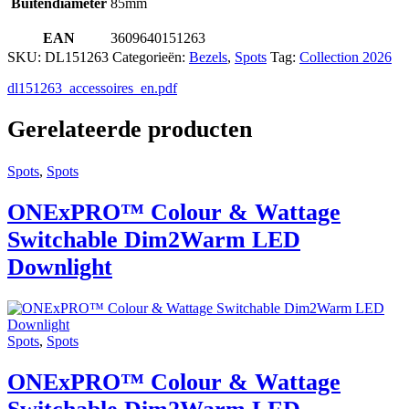
Buitendiameter
85mm
EAN
3609640151263
SKU:
DL151263
Categorieën:
Bezels
,
Spots
Tag:
Collection 2026
dl151263_accessoires_en.pdf
Gerelateerde producten
Spots
,
Spots
ONExPRO™ Colour & Wattage
Switchable Dim2Warm LED
Downlight
Spots
,
Spots
ONExPRO™ Colour & Wattage