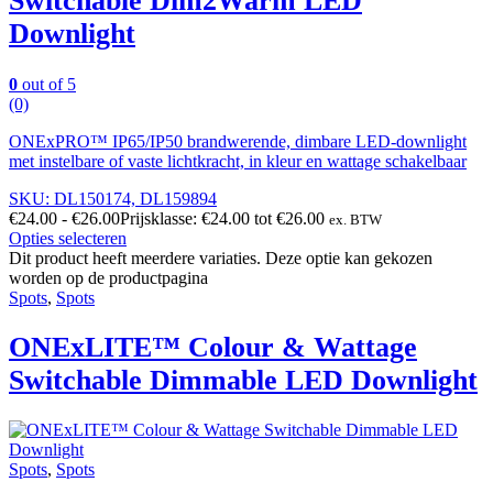
Switchable Dim2Warm LED
Downlight
0
out of 5
(0)
ONExPRO™ IP65/IP50 brandwerende, dimbare LED-downlight
met instelbare of vaste lichtkracht, in kleur en wattage schakelbaar
SKU: DL150174, DL159894
€
24.00
-
€
26.00
Prijsklasse: €24.00 tot €26.00
ex. BTW
Opties selecteren
Dit product heeft meerdere variaties. Deze optie kan gekozen
worden op de productpagina
Spots
,
Spots
ONExLITE™ Colour & Wattage
Switchable Dimmable LED Downlight
Spots
,
Spots