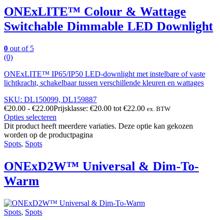
ONExLITE™ Colour & Wattage
Switchable Dimmable LED Downlight
0
out of 5
(0)
ONExLITE™ IP65/IP50 LED-downlight met instelbare of vaste
lichtkracht, schakelbaar tussen verschillende kleuren en wattages
SKU: DL150099, DL159887
€
20.00
-
€
22.00
Prijsklasse: €20.00 tot €22.00
ex. BTW
Opties selecteren
Dit product heeft meerdere variaties. Deze optie kan gekozen
worden op de productpagina
Spots
,
Spots
ONExD2W™ Universal & Dim-To-
Warm
Spots
,
Spots