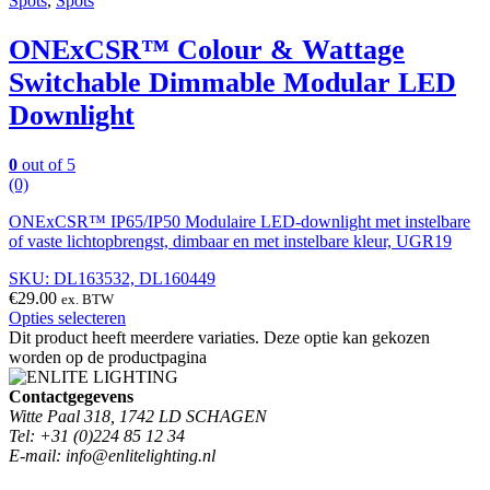
Spots
,
Spots
ONExCSR™ Colour & Wattage
Switchable Dimmable Modular LED
Downlight
0
out of 5
(0)
ONExCSR™ IP65/IP50 Modulaire LED-downlight met instelbare
of vaste lichtopbrengst, dimbaar en met instelbare kleur, UGR19
SKU: DL163532, DL160449
€
29.00
ex. BTW
Opties selecteren
Dit product heeft meerdere variaties. Deze optie kan gekozen
worden op de productpagina
Contactgegevens
Witte Paal 318, 1742 LD SCHAGEN
Tel: +31 (0)224 85 12 34
E-mail: info@enlitelighting.nl