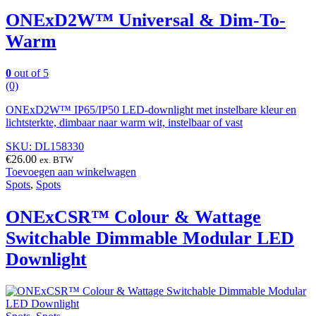
ONExD2W™ Universal & Dim-To-
Warm
0
out of 5
(0)
ONExD2W™ IP65/IP50 LED-downlight met instelbare kleur en
lichtsterkte, dimbaar naar warm wit, instelbaar of vast
SKU: DL158330
€
26.00
ex. BTW
Toevoegen aan winkelwagen
Spots
,
Spots
ONExCSR™ Colour & Wattage
Switchable Dimmable Modular LED
Downlight