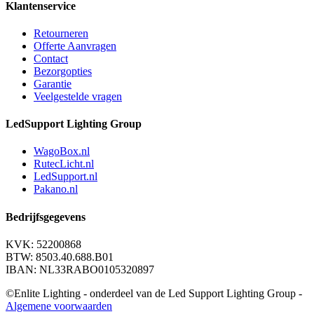
Klantenservice
Retourneren
Offerte Aanvragen
Contact
Bezorgopties
Garantie
Veelgestelde vragen
LedSupport Lighting Group
WagoBox.nl
RutecLicht.nl
LedSupport.nl
Pakano.nl
Bedrijfsgegevens
KVK: 52200868
BTW: 8503.40.688.B01
IBAN: NL33RABO0105320897
©Enlite Lighting - onderdeel van de Led Support Lighting Group -
Algemene voorwaarden