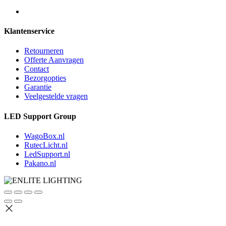
Klantenservice
Retourneren
Offerte Aanvragen
Contact
Bezorgopties
Garantie
Veelgestelde vragen
LED Support Group
WagoBox.nl
RutecLicht.nl
LedSupport.nl
Pakano.nl