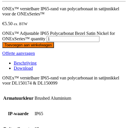
ONEx™ verstelbare IP65-rand van polycarbonaat in satijnnikkel
voor de ONExSeries™
€
5.50
ex. BTW
ONEx™ Adjustable IP65 Polycarbonat Bezel Satin Nickel for
ONExSeries™ quantity
Toevoegen aan winkelwagen
Offerte aanvragen
Beschrijving
Download
ONEx™ verstelbare IP65-rand van polycarbonaat in satijnnikkel
voor DL150174 & DL150099
Armatuurkleur
Brushed Aluminium
IP-waarde
IP65