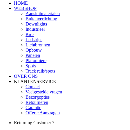
HOME
WEBSHOP
Aansluitmaterialen
Buitenverlichting
Downlights
Industrieel
Kids
Ledstrips
Lichtbronnen
Opbouw
Panelen
Plafonniere
Spots
Track rails/spots
OVER ONS
KLANTENSERVICE
Contact
Veelgestelde vragen
Bezorgopties
Retourneren
Garantie
Offerte Aanvragen
Returning Customer ?