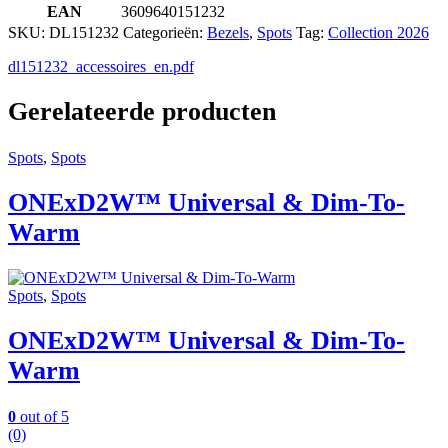
EAN
3609640151232
SKU:
DL151232
Categorieën:
Bezels
,
Spots
Tag:
Collection 2026
dl151232_accessoires_en.pdf
Gerelateerde producten
Spots
,
Spots
ONExD2W™ Universal & Dim-To-
Warm
Spots
,
Spots
ONExD2W™ Universal & Dim-To-
Warm
0
out of 5
(0)