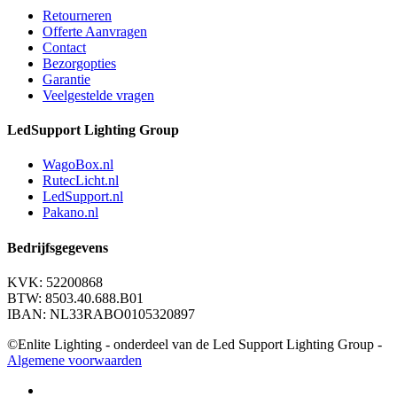
Retourneren
Offerte Aanvragen
Contact
Bezorgopties
Garantie
Veelgestelde vragen
LedSupport Lighting Group
WagoBox.nl
RutecLicht.nl
LedSupport.nl
Pakano.nl
Bedrijfsgegevens
KVK: 52200868
BTW: 8503.40.688.B01
IBAN: NL33RABO0105320897
©Enlite Lighting - onderdeel van de Led Support Lighting Group -
Algemene voorwaarden