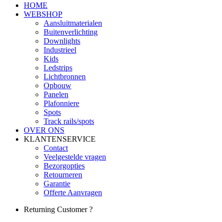
HOME
WEBSHOP
Aansluitmaterialen
Buitenverlichting
Downlights
Industrieel
Kids
Ledstrips
Lichtbronnen
Opbouw
Panelen
Plafonniere
Spots
Track rails/spots
OVER ONS
KLANTENSERVICE
Contact
Veelgestelde vragen
Bezorgopties
Retourneren
Garantie
Offerte Aanvragen
Returning Customer ?