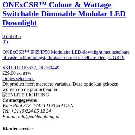
ONExCSR™ Colour & Wattage
Switchable Dimmable Modular LED
Downlight
0
out of 5
(0)
ONExCSR™ IP65/IP50 Modulaire LED-downlight met instelbare
of vaste lichtopbrengst, dimbaar en met instelbare kleur, UGR19
SKU: DL163532, DL160449
€
29.00
ex. BTW
Opties selecteren
Dit product heeft meerdere variaties. Deze optie kan gekozen
worden op de productpagina
Contactgegevens
Witte Paal 318, 1742 LD SCHAGEN
Tel: +31 (0)224 85 12 34
E-mail: info@enlitelighting.nl
Klantenservice