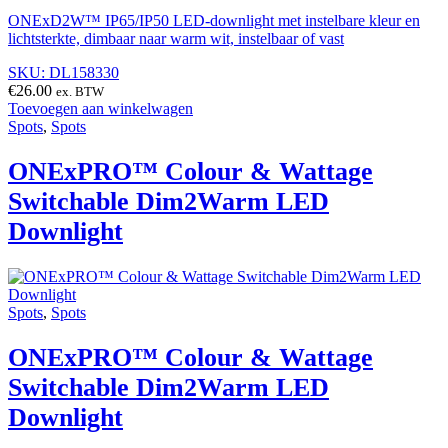
ONExD2W™ IP65/IP50 LED-downlight met instelbare kleur en
lichtsterkte, dimbaar naar warm wit, instelbaar of vast
SKU: DL158330
€
26.00
ex. BTW
Toevoegen aan winkelwagen
Spots
,
Spots
ONExPRO™ Colour & Wattage
Switchable Dim2Warm LED
Downlight
Spots
,
Spots
ONExPRO™ Colour & Wattage
Switchable Dim2Warm LED
Downlight