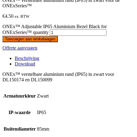
ONEx™ verstelbare aluminium rand (IP65) in zwart voor de
ONExSeries™
€
4.50
ex. BTW
ONEx™ Adjustable IP65 Aluminium Bezel Black for
ONExSeries™ quantity
Toevoegen aan winkelwagen
Offerte aanvragen
Beschrijving
Download
ONEx™ verstelbare aluminium rand (IP65) in zwart voor
DL150174 en DL150099
Armatuurkleur
Zwart
IP-waarde
IP65
Buitendiameter
85mm