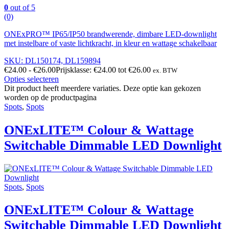
0
out of 5
(0)
ONExPRO™ IP65/IP50 brandwerende, dimbare LED-downlight
met instelbare of vaste lichtkracht, in kleur en wattage schakelbaar
SKU: DL150174, DL159894
€
24.00
-
€
26.00
Prijsklasse: €24.00 tot €26.00
ex. BTW
Opties selecteren
Dit product heeft meerdere variaties. Deze optie kan gekozen
worden op de productpagina
Spots
,
Spots
ONExLITE™ Colour & Wattage
Switchable Dimmable LED Downlight
Spots
,
Spots
ONExLITE™ Colour & Wattage
Switchable Dimmable LED Downlight