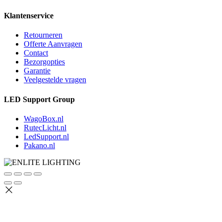
Klantenservice
Retourneren
Offerte Aanvragen
Contact
Bezorgopties
Garantie
Veelgestelde vragen
LED Support Group
WagoBox.nl
RutecLicht.nl
LedSupport.nl
Pakano.nl