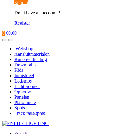
Sign in
Don't have an account ?
Register
0
€
0.00
Webshop
Aansluitmaterialen
Buitenverlichting
Downlights
Kids
Industrieel
Ledstrips
Lichtbronnen
Opbouw
Panelen
Plafonniere
Spots
Track rails/spots
Search