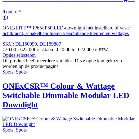
0
out of 5
(0)
ONExLITE™ IP65/IP50 LED-downlight met instelbare of vaste
lichtkracht, schakelbaar tussen verschillende kleuren en wattages
SKU: DL150099, DL159887
€
20.00
-
€
22.00
Prijsklasse: €20.00 tot €22.00
ex. BTW
Opties selecteren
Dit product heeft meerdere variaties. Deze optie kan gekozen
worden op de productpagina
Spots
,
Spots
ONExCSR™ Colour & Wattage
Switchable Dimmable Modular LED
Downlight
Spots
,
Spots