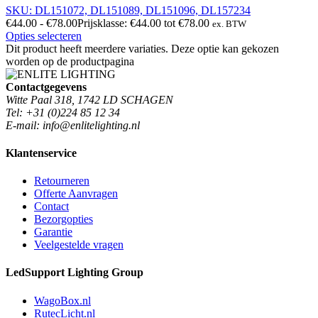
SKU: DL151072, DL151089, DL151096, DL157234
€
44.00
-
€
78.00
Prijsklasse: €44.00 tot €78.00
ex. BTW
Opties selecteren
Dit product heeft meerdere variaties. Deze optie kan gekozen
worden op de productpagina
Contactgegevens
Witte Paal 318, 1742 LD SCHAGEN
Tel: +31 (0)224 85 12 34
E-mail: info@enlitelighting.nl
Klantenservice
Retourneren
Offerte Aanvragen
Contact
Bezorgopties
Garantie
Veelgestelde vragen
LedSupport Lighting Group
WagoBox.nl
RutecLicht.nl