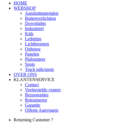
HOME
WEBSHOP
Aansluitmaterialen
Buitenverlichting
Downlights
Industrieel
Kids
Ledstrips
Lichtbronnen
Opbouw
Panelen
Plafonniere
Spots
Track rails/spots
OVER ONS
KLANTENSERVICE
Contact
Veelgestelde vragen
Bezorgopties
Retourneren
Garantie
Offerte Aanvragen
Returning Customer ?