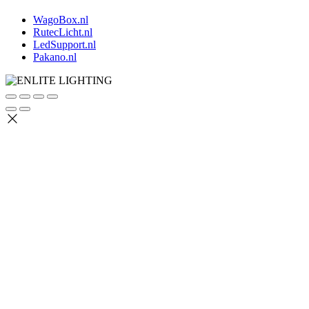
WagoBox.nl
RutecLicht.nl
LedSupport.nl
Pakano.nl