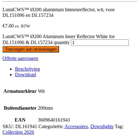
LumiCWS™ Ø200 aluminium binnenreflector, wit, voor
DL151096 en DL157234
€
7.00
ex. BTW
LumiCWS™ Ø200 Aluminum Inner Reflector White for
DL151096 & DL157234 quantity
Toevoegen aan winkelwagen
Offerte aanvragen
Beschrijving
Download
Armatuurkleur
Wit
Buitendiameter
200mm
EAN
3609640161941
SKU:
DL161941
Categorieën:
Accessoires
,
Downlights
Tag:
Collection 2026