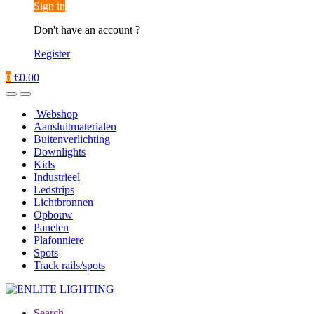
Sign in
Don't have an account ?
Register
0
€
0.00
Webshop
Aansluitmaterialen
Buitenverlichting
Downlights
Kids
Industrieel
Ledstrips
Lichtbronnen
Opbouw
Panelen
Plafonniere
Spots
Track rails/spots
Search