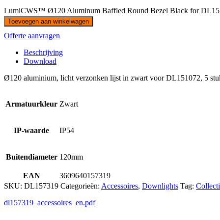
LumiCWS™ Ø120 Aluminum Baffled Round Bezel Black for DL151
Toevoegen aan winkelwagen
Offerte aanvragen
Beschrijving
Download
Ø120 aluminium, licht verzonken lijst in zwart voor DL151072, 5 stu
Armatuurkleur
Zwart
IP-waarde
IP54
Buitendiameter
120mm
EAN
3609640157319
SKU:
DL157319
Categorieën:
Accessoires
,
Downlights
Tag:
Collect
dl157319_accessoires_en.pdf