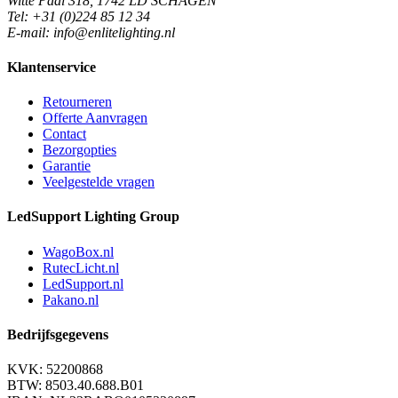
Witte Paal 318, 1742 LD SCHAGEN
Tel: +31 (0)224 85 12 34
E-mail: info@enlitelighting.nl
Klantenservice
Retourneren
Offerte Aanvragen
Contact
Bezorgopties
Garantie
Veelgestelde vragen
LedSupport Lighting Group
WagoBox.nl
RutecLicht.nl
LedSupport.nl
Pakano.nl
Bedrijfsgegevens
KVK: 52200868
BTW: 8503.40.688.B01