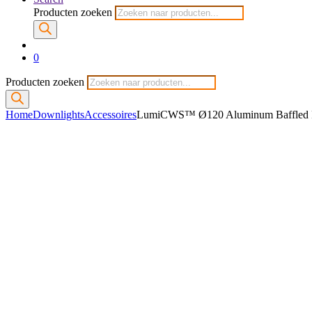
Producten zoeken
0
Producten zoeken
Home
Downlights
Accessoires
LumiCWS™ Ø120 Aluminum Baffled R