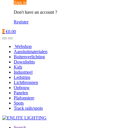
Sign in
Don't have an account ?
Register
0
€
0.00
Webshop
Aansluitmaterialen
Buitenverlichting
Downlights
Kids
Industrieel
Ledstrips
Lichtbronnen
Opbouw
Panelen
Plafonniere
Spots
Track rails/spots
Search