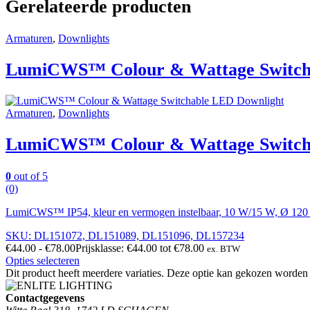
Gerelateerde producten
Armaturen
,
Downlights
LumiCWS™ Colour & Wattage Switch
Armaturen
,
Downlights
LumiCWS™ Colour & Wattage Switch
0
out of 5
(0)
LumiCWS™ IP54, kleur en vermogen instelbaar, 10 W/15 W, Ø 120
SKU: DL151072, DL151089, DL151096, DL157234
€
44.00
-
€
78.00
Prijsklasse: €44.00 tot €78.00
ex. BTW
Opties selecteren
Dit product heeft meerdere variaties. Deze optie kan gekozen worden
Contactgegevens