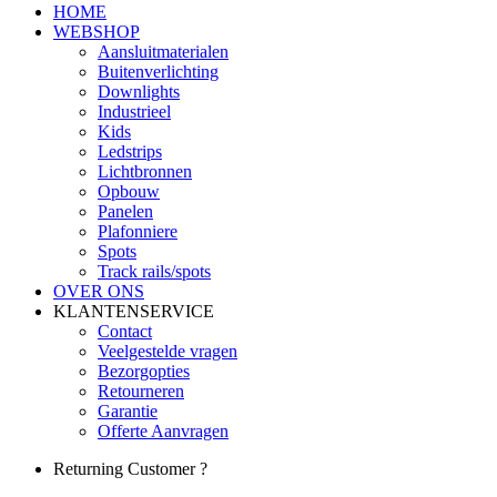
HOME
WEBSHOP
Aansluitmaterialen
Buitenverlichting
Downlights
Industrieel
Kids
Ledstrips
Lichtbronnen
Opbouw
Panelen
Plafonniere
Spots
Track rails/spots
OVER ONS
KLANTENSERVICE
Contact
Veelgestelde vragen
Bezorgopties
Retourneren
Garantie
Offerte Aanvragen
Returning Customer ?