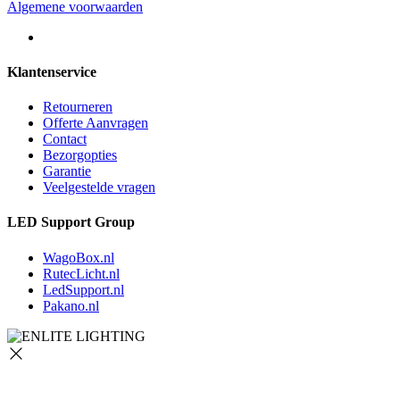
Algemene voorwaarden
Klantenservice
Retourneren
Offerte Aanvragen
Contact
Bezorgopties
Garantie
Veelgestelde vragen
LED Support Group
WagoBox.nl
RutecLicht.nl
LedSupport.nl
Pakano.nl