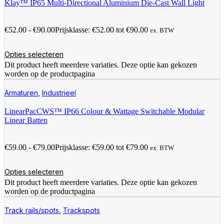
Klay™ IP65 Multi-Directional Aluminium Die-Cast Wall Light
€
52.00
-
€
90.00
Prijsklasse: €52.00 tot €90.00
ex. BTW
Opties selecteren
Dit product heeft meerdere variaties. Deze optie kan gekozen
worden op de productpagina
Armaturen
,
Industrieel
LinearPacCWS™ IP66 Colour & Wattage Switchable Modular
Linear Batten
€
59.00
-
€
79.00
Prijsklasse: €59.00 tot €79.00
ex. BTW
Opties selecteren
Dit product heeft meerdere variaties. Deze optie kan gekozen
worden op de productpagina
Track rails/spots
,
Trackspots