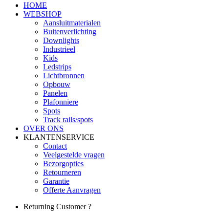
HOME
WEBSHOP
Aansluitmaterialen
Buitenverlichting
Downlights
Industrieel
Kids
Ledstrips
Lichtbronnen
Opbouw
Panelen
Plafonniere
Spots
Track rails/spots
OVER ONS
KLANTENSERVICE
Contact
Veelgestelde vragen
Bezorgopties
Retourneren
Garantie
Offerte Aanvragen
Returning Customer ?