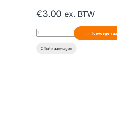
€
3.00
ex. BTW
Three Circuit Track Accessory - Suspensio
Toevoegen aa
Offerte aanvragen