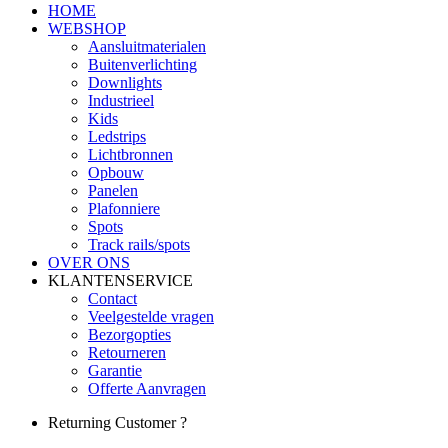
HOME
WEBSHOP
Aansluitmaterialen
Buitenverlichting
Downlights
Industrieel
Kids
Ledstrips
Lichtbronnen
Opbouw
Panelen
Plafonniere
Spots
Track rails/spots
OVER ONS
KLANTENSERVICE
Contact
Veelgestelde vragen
Bezorgopties
Retourneren
Garantie
Offerte Aanvragen
Returning Customer ?