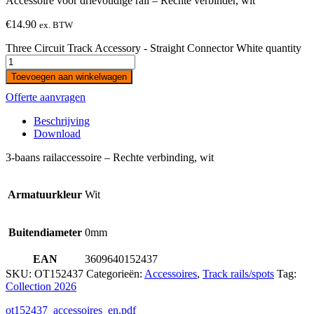
Accessoire voor drievoudige rail – Rechte verbinder, wit
€
14.90
ex. BTW
Three Circuit Track Accessory - Straight Connector White quantity
Toevoegen aan winkelwagen
Offerte aanvragen
Beschrijving
Download
3-baans railaccessoire – Rechte verbinding, wit
Armatuurkleur
Wit
Buitendiameter
0mm
EAN
3609640152437
SKU:
OT152437
Categorieën:
Accessoires
,
Track rails/spots
Tag:
Collection 2026
ot152437_accessoires_en.pdf