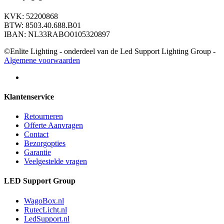
KVK: 52200868
BTW: 8503.40.688.B01
IBAN: NL33RABO0105320897
©Enlite Lighting - onderdeel van de Led Support Lighting Group -
Algemene voorwaarden
Klantenservice
Retourneren
Offerte Aanvragen
Contact
Bezorgopties
Garantie
Veelgestelde vragen
LED Support Group
WagoBox.nl
RutecLicht.nl
LedSupport.nl