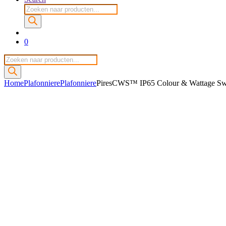
Producten
zoeken
0
Producten
zoeken
Home
Plafonniere
Plafonniere
PiresCWS™ IP65 Colour & Wattage Swi