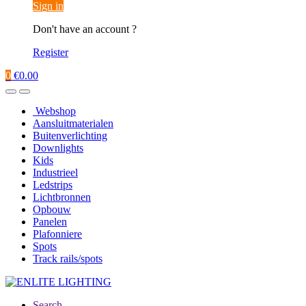
Sign in
Don't have an account ?
Register
0
€
0.00
Webshop
Aansluitmaterialen
Buitenverlichting
Downlights
Kids
Industrieel
Ledstrips
Lichtbronnen
Opbouw
Panelen
Plafonniere
Spots
Track rails/spots
Search