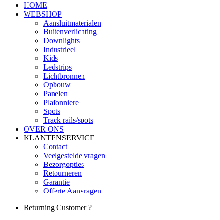
HOME
WEBSHOP
Aansluitmaterialen
Buitenverlichting
Downlights
Industrieel
Kids
Ledstrips
Lichtbronnen
Opbouw
Panelen
Plafonniere
Spots
Track rails/spots
OVER ONS
KLANTENSERVICE
Contact
Veelgestelde vragen
Bezorgopties
Retourneren
Garantie
Offerte Aanvragen
Returning Customer ?