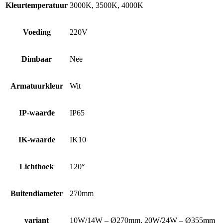
Kleurtemperatuur
3000K, 3500K, 4000K
Voeding
220V
Dimbaar
Nee
Armatuurkleur
Wit
IP-waarde
IP65
IK-waarde
IK10
Lichthoek
120°
Buitendiameter
270mm
variant
10W/14W – Ø270mm, 20W/24W – Ø355mm