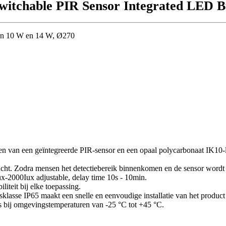
itchable PIR Sensor Integrated LED B
en 10 W en 14 W, Ø270
van een geïntegreerde PIR-sensor en een opaal polycarbonaat IK10-lic
icht. Zodra mensen het detectiebereik binnenkomen en de sensor wordt 
ux-2000Iux adjustable, delay time 10s - 10min.
iteit bij elke toepassing.
lasse IP65 maakt een snelle en eenvoudige installatie van het product
es bij omgevingstemperaturen van -25 °C tot +45 °C.