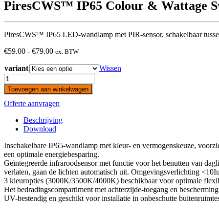
PiresCWS™ IP65 Colour & Wattage Sw
PiresCWS™ IP65 LED-wandlamp met PIR-sensor, schakelbaar tuss
Prijsklasse:
€
59.00
-
€
79.00
ex. BTW
€59.00
variant
tot
Wissen
€79.00
PiresCWS™
IP65
Toevoegen aan winkelwagen
Colour
Offerte aanvragen
&
Wattage
Beschrijving
Switchable
Download
PIR
Sensor
Inschakelbare IP65-wandlamp met kleur- en vermogenskeuze, voorzien 
Integrated
een optimale energiebesparing.
LED
Geïntegreerde infraroodsensor met functie voor het benutten van dagl
Bulkhead
verlaten, gaan de lichten automatisch uit. Omgevingsverlichting <10I
quantity
3 kleuropties (3000K/3500K/4000K) beschikbaar voor optimale flexibil
Het bedradingscompartiment met achterzijde-toegang en beschermingsk
UV-bestendig en geschikt voor installatie in onbeschutte buitenruimt