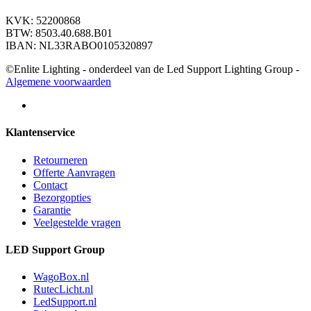
KVK: 52200868
BTW: 8503.40.688.B01
IBAN: NL33RABO0105320897
©Enlite Lighting - onderdeel van de Led Support Lighting Group -
Algemene voorwaarden
Klantenservice
Retourneren
Offerte Aanvragen
Contact
Bezorgopties
Garantie
Veelgestelde vragen
LED Support Group
WagoBox.nl
RutecLicht.nl
LedSupport.nl