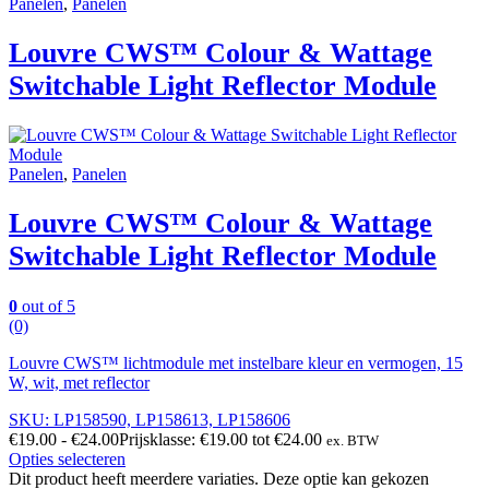
Panelen
,
Panelen
Louvre CWS™ Colour & Wattage
Switchable Light Reflector Module
Panelen
,
Panelen
Louvre CWS™ Colour & Wattage
Switchable Light Reflector Module
0
out of 5
(0)
Louvre CWS™ lichtmodule met instelbare kleur en vermogen, 15
W, wit, met reflector
SKU: LP158590, LP158613, LP158606
€
19.00
-
€
24.00
Prijsklasse: €19.00 tot €24.00
ex. BTW
Opties selecteren
Dit product heeft meerdere variaties. Deze optie kan gekozen