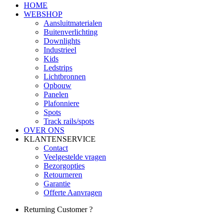
HOME
WEBSHOP
Aansluitmaterialen
Buitenverlichting
Downlights
Industrieel
Kids
Ledstrips
Lichtbronnen
Opbouw
Panelen
Plafonniere
Spots
Track rails/spots
OVER ONS
KLANTENSERVICE
Contact
Veelgestelde vragen
Bezorgopties
Retourneren
Garantie
Offerte Aanvragen
Returning Customer ?