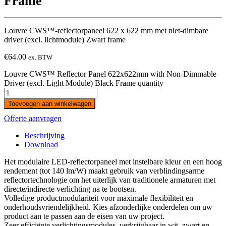
Frame
Louvre CWS™-reflectorpaneel 622 x 622 mm met niet-dimbare
driver (excl. lichtmodule) Zwart frame
€
64.00
ex. BTW
Louvre CWS™ Reflector Panel 622x622mm with Non-Dimmable
Driver (excl. Light Module) Black Frame quantity
Toevoegen aan winkelwagen
Offerte aanvragen
Beschrijving
Download
Het modulaire LED-reflectorpaneel met instelbare kleur en een hoog
rendement (tot 140 lm/W) maakt gebruik van verblindingsarme
reflectortechnologie om het uiterlijk van traditionele armaturen met
directe/indirecte verlichting na te bootsen.
Volledige productmodulariteit voor maximale flexibiliteit en
onderhoudsvriendelijkheid. Kies afzonderlijke onderdelen om uw
product aan te passen aan de eisen van uw project.
Zeer efficiënte verlichtingsmodules, verkrijgbaar in wit, zwart en