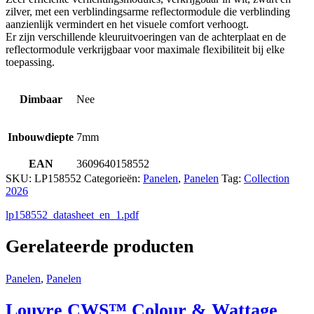
zilver, met een verblindingsarme reflectormodule die verblinding
aanzienlijk vermindert en het visuele comfort verhoogt.
Er zijn verschillende kleuruitvoeringen van de achterplaat en de
reflectormodule verkrijgbaar voor maximale flexibiliteit bij elke
toepassing.
Dimbaar
Nee
Inbouwdiepte
7mm
EAN
3609640158552
SKU:
LP158552
Categorieën:
Panelen
,
Panelen
Tag:
Collection
2026
lp158552_datasheet_en_1.pdf
Gerelateerde producten
Panelen
,
Panelen
Louvre CWS™ Colour & Wattage