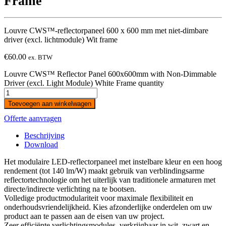
Frame
Louvre CWS™-reflectorpaneel 600 x 600 mm met niet-dimbare
driver (excl. lichtmodule) Wit frame
€
60.00
ex. BTW
Louvre CWS™ Reflector Panel 600x600mm with Non-Dimmable
Driver (excl. Light Module) White Frame quantity
Toevoegen aan winkelwagen
Offerte aanvragen
Beschrijving
Download
Het modulaire LED-reflectorpaneel met instelbare kleur en een hoog
rendement (tot 140 lm/W) maakt gebruik van verblindingsarme
reflectortechnologie om het uiterlijk van traditionele armaturen met
directe/indirecte verlichting na te bootsen.
Volledige productmodulariteit voor maximale flexibiliteit en
onderhoudsvriendelijkheid. Kies afzonderlijke onderdelen om uw
product aan te passen aan de eisen van uw project.
Zeer efficiënte verlichtingsmodules, verkrijgbaar in wit, zwart en