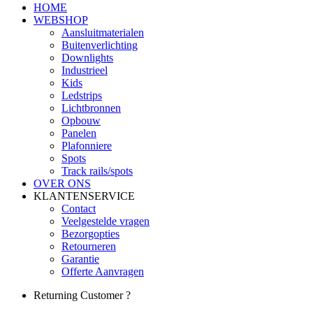
HOME
WEBSHOP
Aansluitmaterialen
Buitenverlichting
Downlights
Industrieel
Kids
Ledstrips
Lichtbronnen
Opbouw
Panelen
Plafonniere
Spots
Track rails/spots
OVER ONS
KLANTENSERVICE
Contact
Veelgestelde vragen
Bezorgopties
Retourneren
Garantie
Offerte Aanvragen
Returning Customer ?