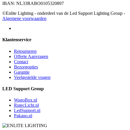
IBAN: NL33RABO0105320897
©Enlite Lighting - onderdeel van de Led Support Lighting Group -
Algemene voorwaarden
Klantenservice
Retourneren
Offerte Aanvragen
Contact
Bezorgopties
Garantie
Veelgestelde vragen
LED Support Group
WagoBox.nl
RutecLicht.nl
LedSupport.nl
Pakano.nl