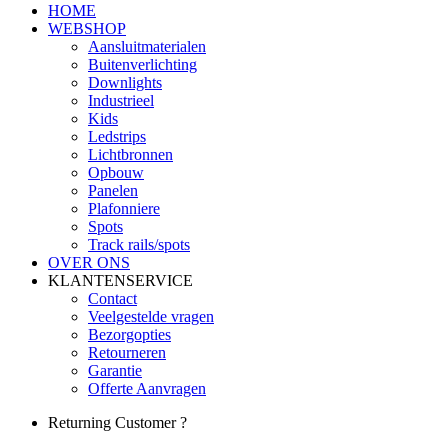
HOME
WEBSHOP
Aansluitmaterialen
Buitenverlichting
Downlights
Industrieel
Kids
Ledstrips
Lichtbronnen
Opbouw
Panelen
Plafonniere
Spots
Track rails/spots
OVER ONS
KLANTENSERVICE
Contact
Veelgestelde vragen
Bezorgopties
Retourneren
Garantie
Offerte Aanvragen
Returning Customer ?