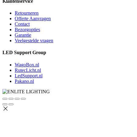
Klantenservice
Retourneren
Offerte Aanvragen
Contact
Bezorgopties
Garantie
Veelgestelde vragen
LED Support Group
WagoBox.nl
RutecLicht.nl
LedSupport.nl
Pakano.nl