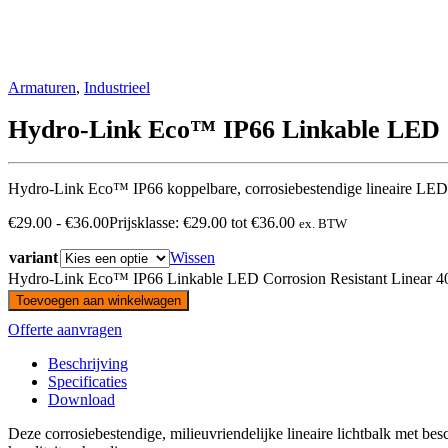
Armaturen
,
Industrieel
Hydro-Link Eco™ IP66 Linkable LED C
Hydro-Link Eco™ IP66 koppelbare, corrosiebestendige lineaire LED
€
29.00
-
€
36.00
Prijsklasse: €29.00 tot €36.00
ex. BTW
variant
Wissen
Hydro-Link Eco™ IP66 Linkable LED Corrosion Resistant Linear 4
Toevoegen aan winkelwagen
Offerte aanvragen
Beschrijving
Specificaties
Download
Deze corrosiebestendige, milieuvriendelijke lineaire lichtbalk met bes