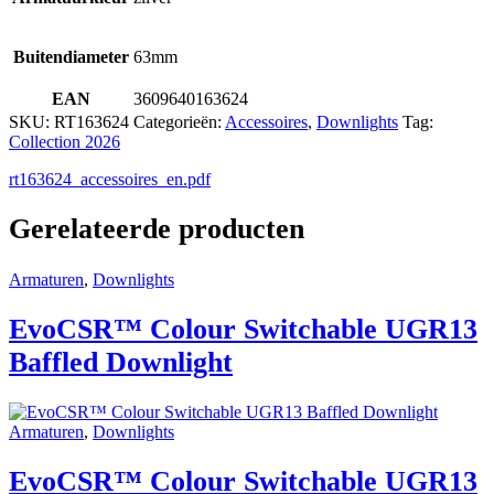
Buitendiameter
63mm
EAN
3609640163624
SKU:
RT163624
Categorieën:
Accessoires
,
Downlights
Tag:
Collection 2026
rt163624_accessoires_en.pdf
Gerelateerde producten
Armaturen
,
Downlights
EvoCSR™ Colour Switchable UGR13
Baffled Downlight
Armaturen
,
Downlights
EvoCSR™ Colour Switchable UGR13