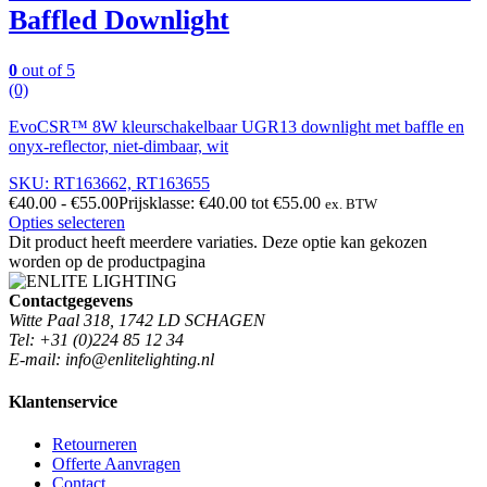
Baffled Downlight
0
out of 5
(0)
EvoCSR™ 8W kleurschakelbaar UGR13 downlight met baffle en
onyx-reflector, niet-dimbaar, wit
SKU: RT163662, RT163655
€
40.00
-
€
55.00
Prijsklasse: €40.00 tot €55.00
ex. BTW
Opties selecteren
Dit product heeft meerdere variaties. Deze optie kan gekozen
worden op de productpagina
Contactgegevens
Witte Paal 318, 1742 LD SCHAGEN
Tel: +31 (0)224 85 12 34
E-mail: info@enlitelighting.nl
Klantenservice
Retourneren
Offerte Aanvragen
Contact