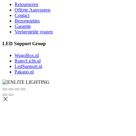
Retourneren
Offerte Aanvragen
Contact
Bezorgopties
Garantie
Veelgestelde vragen
LED Support Group
WagoBox.nl
RutecLicht.nl
LedSupport.nl
Pakano.nl