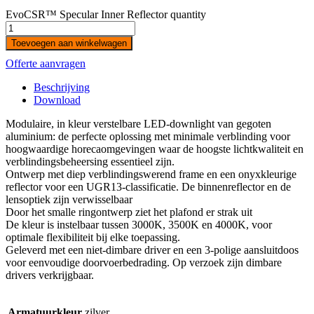
EvoCSR™ Specular Inner Reflector quantity
Toevoegen aan winkelwagen
Offerte aanvragen
Beschrijving
Download
Modulaire, in kleur verstelbare LED-downlight van gegoten
aluminium: de perfecte oplossing met minimale verblinding voor
hoogwaardige horecaomgevingen waar de hoogste lichtkwaliteit en
verblindingsbeheersing essentieel zijn.
Ontwerp met diep verblindingswerend frame en een onyxkleurige
reflector voor een UGR13-classificatie. De binnenreflector en de
lensoptiek zijn verwisselbaar
Door het smalle ringontwerp ziet het plafond er strak uit
De kleur is instelbaar tussen 3000K, 3500K en 4000K, voor
optimale flexibiliteit bij elke toepassing.
Geleverd met een niet-dimbare driver en een 3-polige aansluitdoos
voor eenvoudige doorvoerbedrading. Op verzoek zijn dimbare
drivers verkrijgbaar.
Armatuurkleur
zilver