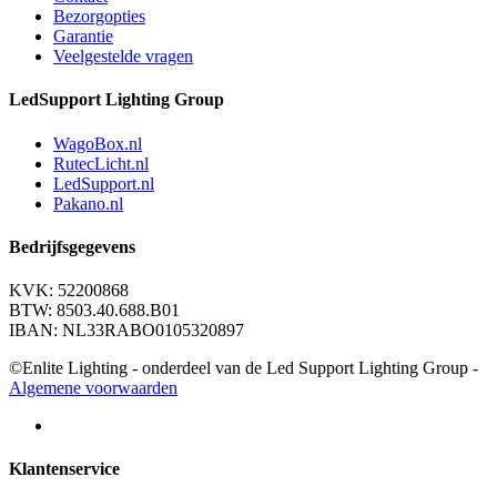
Bezorgopties
Garantie
Veelgestelde vragen
LedSupport Lighting Group
WagoBox.nl
RutecLicht.nl
LedSupport.nl
Pakano.nl
Bedrijfsgegevens
KVK: 52200868
BTW: 8503.40.688.B01
IBAN: NL33RABO0105320897
©Enlite Lighting - onderdeel van de Led Support Lighting Group -
Algemene voorwaarden
Klantenservice