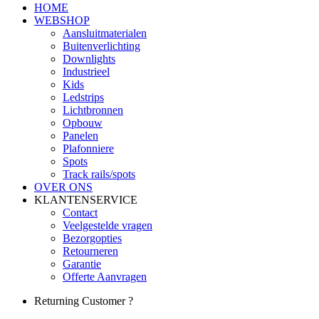
HOME
WEBSHOP
Aansluitmaterialen
Buitenverlichting
Downlights
Industrieel
Kids
Ledstrips
Lichtbronnen
Opbouw
Panelen
Plafonniere
Spots
Track rails/spots
OVER ONS
KLANTENSERVICE
Contact
Veelgestelde vragen
Bezorgopties
Retourneren
Garantie
Offerte Aanvragen
Returning Customer ?