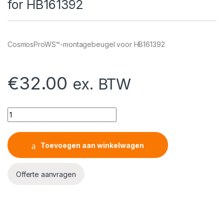
for HB161392
CosmosProWS™-montagebeugel voor HB161392
€
32.00
ex. BTW
CosmosProWS™ Mounting Bracket for HB161392 quantity
Toevoegen aan winkelwagen
Offerte aanvragen