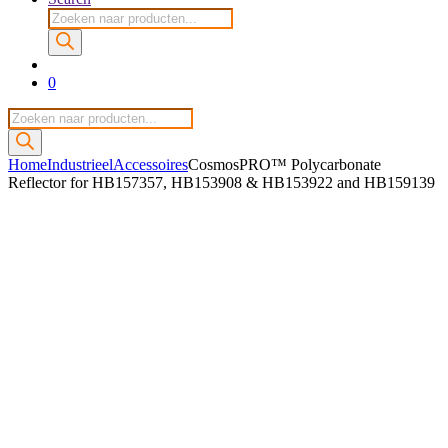
Producten
zoeken
0
Producten
zoeken
Home
Industrieel
Accessoires
CosmosPRO™ Polycarbonate
Reflector for HB157357, HB153908 & HB153922 and HB159139