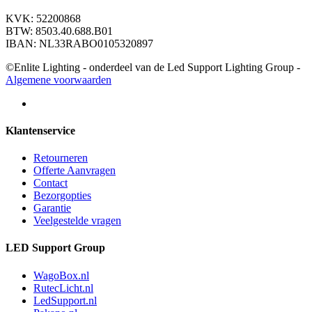
KVK: 52200868
BTW: 8503.40.688.B01
IBAN: NL33RABO0105320897
©Enlite Lighting - onderdeel van de Led Support Lighting Group -
Algemene voorwaarden
Klantenservice
Retourneren
Offerte Aanvragen
Contact
Bezorgopties
Garantie
Veelgestelde vragen
LED Support Group
WagoBox.nl
RutecLicht.nl
LedSupport.nl