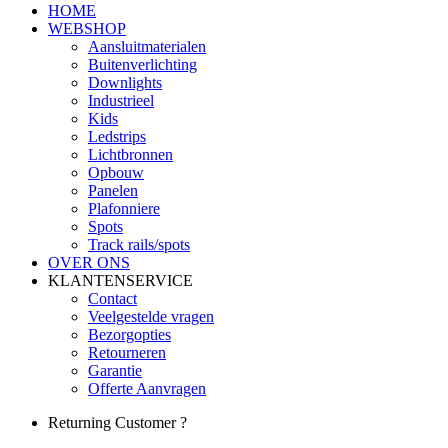
HOME
WEBSHOP
Aansluitmaterialen
Buitenverlichting
Downlights
Industrieel
Kids
Ledstrips
Lichtbronnen
Opbouw
Panelen
Plafonniere
Spots
Track rails/spots
OVER ONS
KLANTENSERVICE
Contact
Veelgestelde vragen
Bezorgopties
Retourneren
Garantie
Offerte Aanvragen
Returning Customer ?