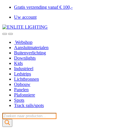
Gratis verzending vanaf € 100,-
Uw account
Webshop
Aansluitmaterialen
Buitenverlichting
Downlights
Kids
Industrieel
Ledstrips
Lichtbronnen
Opbouw
Panelen
Plafonniere
Spots
Track rails/spots
Producten
zoeken