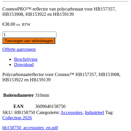
CosmosPRO™-reflector van polycarbonaat voor HB157357,
HB153908, HB153922 en HB159139
€
38.00
ex. BTW
CosmosPRO™
Polycarbonate
Toevoegen aan winkelwagen
Reflector
Offerte aanvragen
for
HB157357,
Beschrijving
HB153908
Download
&
HB153922
Polycarbonaatreflector voor Cosmos™ HB157357, HB153908,
and
HB153922 en HB159139
HB159139
quantity
Buitendiameter
310mm
EAN
3609640158750
SKU:
HB158750
Categorieën:
Accessoires
,
Industrieel
Tag:
Collection 2026
hb158750_accessoires_en.pdf