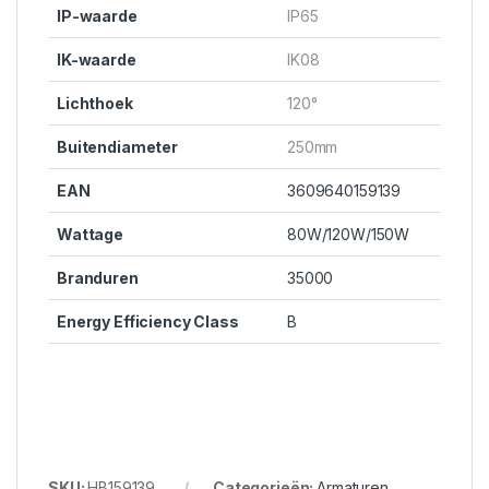
IP-waarde
IP65
IK-waarde
IK08
Lichthoek
120°
Buitendiameter
250mm
EAN
3609640159139
Wattage
80W/120W/150W
Branduren
35000
Energy Efficiency Class
B
SKU:
HB159139
Categorieën:
Armaturen
,