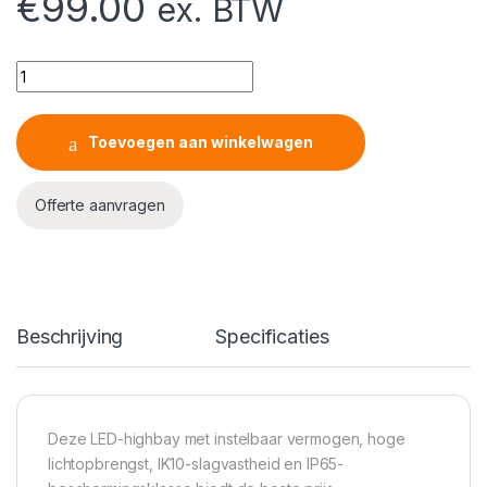
€
99.00
ex. BTW
Cosmos Eco WS™ 80/120/150W IP65 Wattage Switchable Hig
Toevoegen aan winkelwagen
Offerte aanvragen
Beschrijving
Specificaties
Deze LED-highbay met instelbaar vermogen, hoge
lichtopbrengst, IK10-slagvastheid en IP65-