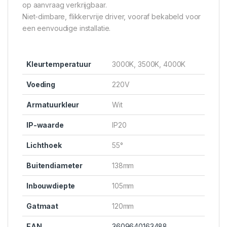
op aanvraag verkrijgbaar.
Niet-dimbare, flikkervrije driver, vooraf bekabeld voor
een eenvoudige installatie.
Kleurtemperatuur
3000K, 3500K, 4000K
Voeding
220V
Armatuurkleur
Wit
IP-waarde
IP20
Lichthoek
55°
Buitendiameter
138mm
Inbouwdiepte
105mm
Gatmaat
120mm
EAN
3609640163488