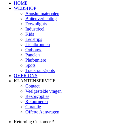
HOME
WEBSHOP
Aansluitmaterialen
Buitenverlichting
Downlights
Industrieel
Kids
Ledstrips
Lichtbronnen
Opbouw
Panelen
Plafonniere
Spots
Track rails/spots
OVER ONS
KLANTENSERVICE
Contact
Veelgestelde vragen
Bezorgopties
Retourneren
Garantie
Offerte Aanvragen
Returning Customer ?