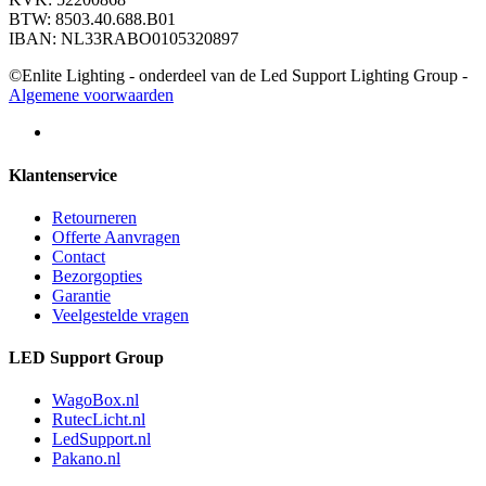
BTW: 8503.40.688.B01
IBAN: NL33RABO0105320897
©Enlite Lighting - onderdeel van de Led Support Lighting Group -
Algemene voorwaarden
Klantenservice
Retourneren
Offerte Aanvragen
Contact
Bezorgopties
Garantie
Veelgestelde vragen
LED Support Group
WagoBox.nl
RutecLicht.nl
LedSupport.nl
Pakano.nl