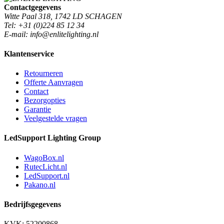
Contactgegevens
Witte Paal 318, 1742 LD SCHAGEN
Tel: +31 (0)224 85 12 34
E-mail: info@enlitelighting.nl
Klantenservice
Retourneren
Offerte Aanvragen
Contact
Bezorgopties
Garantie
Veelgestelde vragen
LedSupport Lighting Group
WagoBox.nl
RutecLicht.nl
LedSupport.nl
Pakano.nl
Bedrijfsgegevens
KVK: 52200868