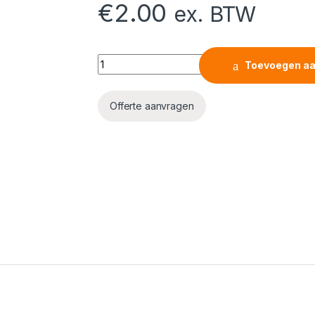
€
2.00
ex. BTW
Strip Connector Tuneable White 10mm COB 15
Toevoegen aa
Offerte aanvragen