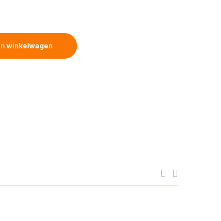
cm Strip to Cable to Strip quantity
n winkelwagen