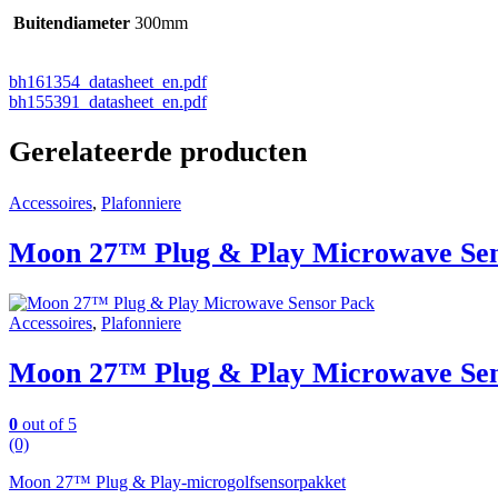
Buitendiameter
300mm
bh161354_datasheet_en.pdf
bh155391_datasheet_en.pdf
Gerelateerde producten
Accessoires
,
Plafonniere
Moon 27™ Plug & Play Microwave Sen
Accessoires
,
Plafonniere
Moon 27™ Plug & Play Microwave Sen
0
out of 5
(0)
Moon 27™ Plug & Play-microgolfsensorpakket