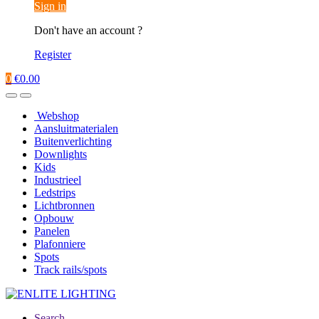
Sign in
Don't have an account ?
Register
0
€
0.00
Webshop
Aansluitmaterialen
Buitenverlichting
Downlights
Kids
Industrieel
Ledstrips
Lichtbronnen
Opbouw
Panelen
Plafonniere
Spots
Track rails/spots
Search