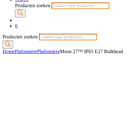
Producten zoeken
0
Producten zoeken
Home
Plafonniere
Plafonniere
Moon 27™ IP65 E27 Bulkhead