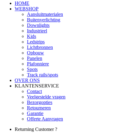
HOME
WEBSHOP
Aansluitmaterialen
Buitenverlichting
Downlights
Industrieel
Kids
Ledstrips
Lichtbronnen
Opbouw
Panelen
Plafonniere
Spots
Track rails/spots
OVER ONS
KLANTENSERVICE
Contact
Veelgestelde vragen
Bezorgopties
Retourneren
Garantie
Offerte Aanvragen
Returning Customer ?