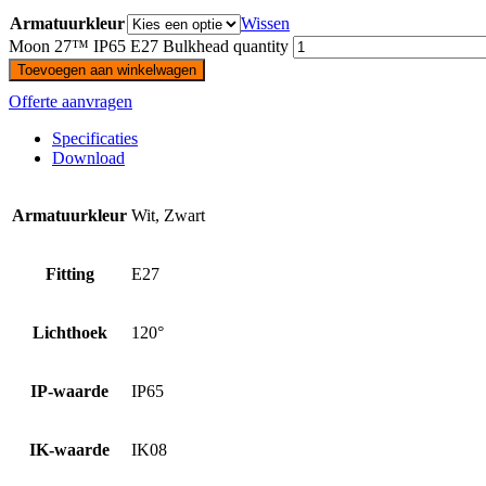
Armatuurkleur
Wissen
Moon 27™ IP65 E27 Bulkhead quantity
Toevoegen aan winkelwagen
Offerte aanvragen
Specificaties
Download
Armatuurkleur
Wit, Zwart
Fitting
E27
Lichthoek
120°
IP-waarde
IP65
IK-waarde
IK08