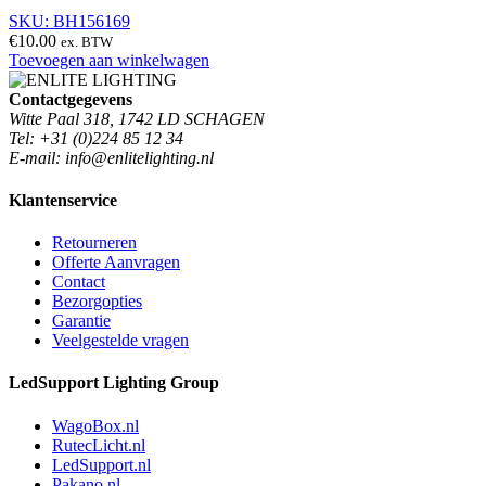
SKU: BH156169
€
10.00
ex. BTW
Toevoegen aan winkelwagen
Contactgegevens
Witte Paal 318, 1742 LD SCHAGEN
Tel: +31 (0)224 85 12 34
E-mail: info@enlitelighting.nl
Klantenservice
Retourneren
Offerte Aanvragen
Contact
Bezorgopties
Garantie
Veelgestelde vragen
LedSupport Lighting Group
WagoBox.nl
RutecLicht.nl
LedSupport.nl
Pakano.nl