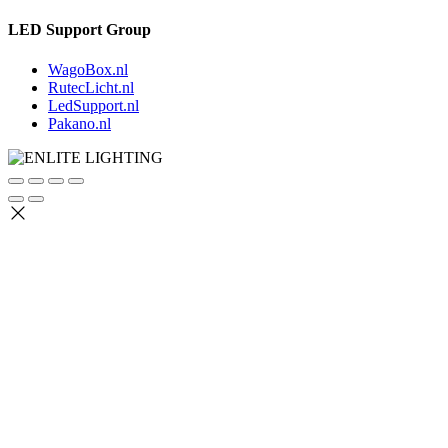
LED Support Group
WagoBox.nl
RutecLicht.nl
LedSupport.nl
Pakano.nl