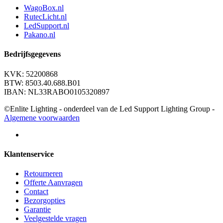
WagoBox.nl
RutecLicht.nl
LedSupport.nl
Pakano.nl
Bedrijfsgegevens
KVK: 52200868
BTW: 8503.40.688.B01
IBAN: NL33RABO0105320897
©Enlite Lighting - onderdeel van de Led Support Lighting Group -
Algemene voorwaarden
Klantenservice
Retourneren
Offerte Aanvragen
Contact
Bezorgopties
Garantie
Veelgestelde vragen