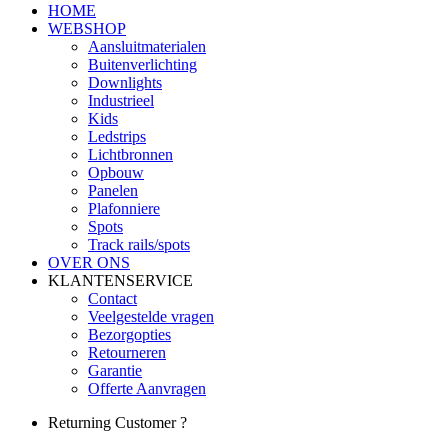
HOME
WEBSHOP
Aansluitmaterialen
Buitenverlichting
Downlights
Industrieel
Kids
Ledstrips
Lichtbronnen
Opbouw
Panelen
Plafonniere
Spots
Track rails/spots
OVER ONS
KLANTENSERVICE
Contact
Veelgestelde vragen
Bezorgopties
Retourneren
Garantie
Offerte Aanvragen
Returning Customer ?